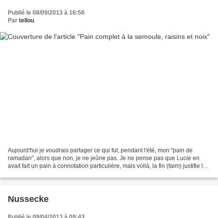
Publié le 08/09/2013 à 16:56
Par
tellou
Aujourd'hui je voudrais partager ce qui fut, pendant l'été, mon "pain de
ramadan", alors que non, je ne jeûne pas. Je ne pense pas que Lucie en
avait fait un pain à connotation particulière, mais voilà, la fin (faim) justifie les
moyens. Ramadan c'est...
Nussecke
Publié le 09/04/2013 à 09:43