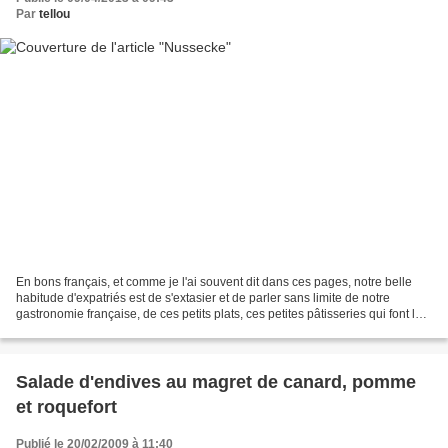
Par
tellou
En bons français, et comme je l'ai souvent dit dans ces pages, notre belle
habitude d'expatriés est de s'extasier et de parler sans limite de notre
gastronomie française, de ces petits plats, ces petites pâtisseries qui font le
charme du pays...et qui...
Salade d'endives au magret de canard, pomme
et roquefort
Publié le 20/02/2009 à 11:40