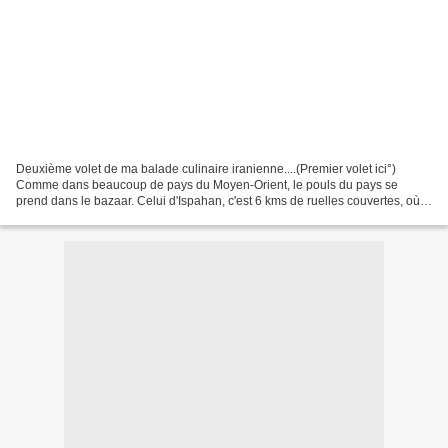
Deuxième volet de ma balade culinaire iranienne....(Premier volet ici°)
Comme dans beaucoup de pays du Moyen-Orient, le pouls du pays se
prend dans le bazaar. Celui d'Ispahan, c'est 6 kms de ruelles couvertes, où
l’on trouve de tout: des chaussures aux...