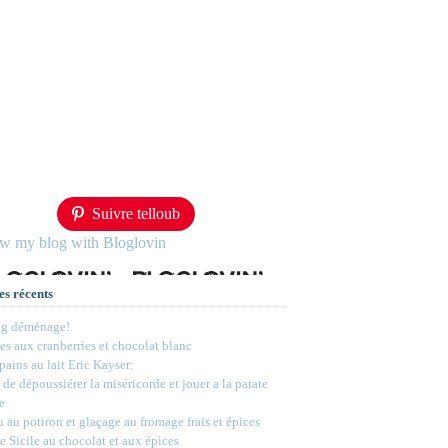
Suivre telloub
ow my blog with Bloglovin
es récents
og déménage!
s aux cranberries et chocolat blanc
 pains au lait Eric Kayser:
 de dépoussiérer la miséricorde et jouer a la patate
e
 au potiron et glaçage au fromage frais et épices
e Sicile au chocolat et aux épices