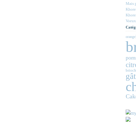
Mais p
Khores
Khores
Voeux
Catég
orange
b
pom
cit
brioch
gâ
c
Cak