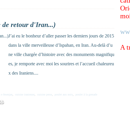
cat
Ori
moi
de retour d'Iran...)
ww
J’ai eu le bonheur d’aller passer les derniers jours de 2015
dans la ville merveilleuse d’Ispahan, en Iran. Au-delà d’u
A t
ne ville chargée d’histoire avec des monuments magnifiqu
es, je remporte avec moi les sourires et l’accueil chaleureu
x des Iraniens....
 e fesenjan
,
cuisine iranienne
,
cuisine perse
,
poulet aux noix
,
poulet à la grenade