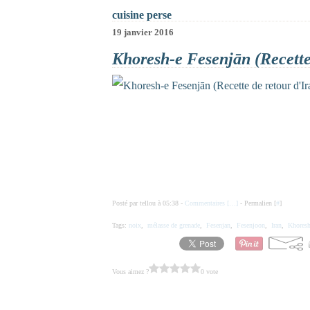
cuisine perse
19 janvier 2016
Khoresh-e Fesenjān (Recette 
Posté par tellou à 05:38 -
Commentaires [
…
]
- Permalien [
#
]
Tags:
noix
,
mélasse de grenade
,
Fesenjan
,
Fesenjoon
,
Iran
,
Khoresh
Vous aimez ?
0 vote