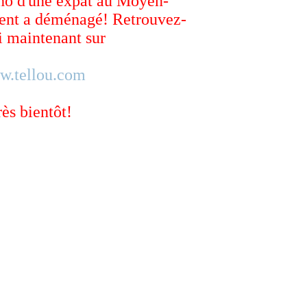
ho d'une expat au Moyen-
ent a déménagé! Retrouvez-
 maintenant sur
w.tellou.com
rès bientôt!