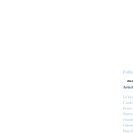
Foll
Articl
Le bl
Cookie
Petits
Tenter
chaud
Gâteau
Pain d