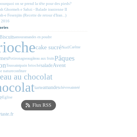
ourquoi on se prend la tête pour des pieds?
h Ghormeh e Sabzi - Balade iranienne II
h-e Fesenjān (Recette de retour d'Iran...)
 2016
ories
Biscuits
amour
amandes en poudre
rioche
cake sucré
Noël
Carême
Pâques
mes
Potiron
agneau
gâteau aux fruits
ron
Avent
salade
pain brioché
Toussaint
e nature
confiture
teau au chocolat
hocolat
amandes
tarte
chèvre
sainteté
e
Eglise
Flux RSS