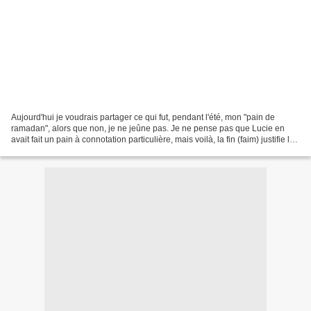
Aujourd'hui je voudrais partager ce qui fut, pendant l'été, mon "pain de
ramadan", alors que non, je ne jeûne pas. Je ne pense pas que Lucie en
avait fait un pain à connotation particulière, mais voilà, la fin (faim) justifie les
moyens. Ramadan c'est...