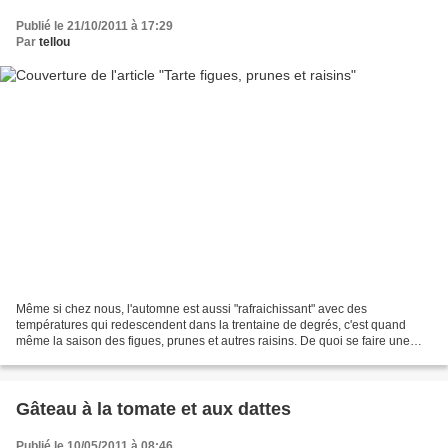
Publié le 21/10/2011 à 17:29
Par
tellou
Même si chez nous, l'automne est aussi "rafraichissant" avec des
températures qui redescendent dans la trentaine de degrés, c'est quand
même la saison des figues, prunes et autres raisins. De quoi se faire une
bien belle tarte de saison. Souvent les tartes...
Gâteau à la tomate et aux dattes
Publié le 10/05/2011 à 08:46