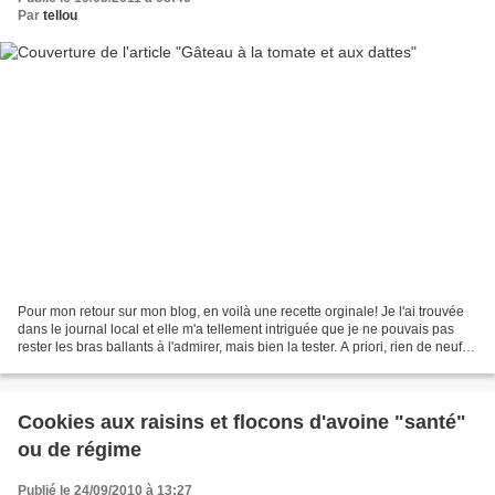
Par
tellou
Pour mon retour sur mon blog, en voilà une recette orginale! Je l'ai trouvée
dans le journal local et elle m'a tellement intriguée que je ne pouvais pas
rester les bras ballants à l'admirer, mais bien la tester. A priori, rien de neuf
sous le soleil des...
Cookies aux raisins et flocons d'avoine "santé"
ou de régime
Publié le 24/09/2010 à 13:27