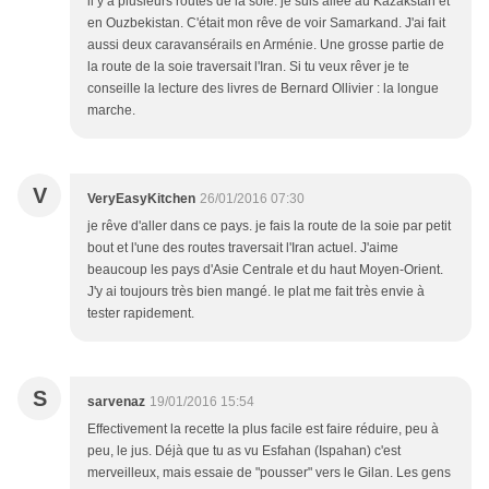
il y a plusieurs routes de la soie. je suis allée au Kazakstan et
en Ouzbekistan. C'était mon rêve de voir Samarkand. J'ai fait
aussi deux caravansérails en Arménie. Une grosse partie de
la route de la soie traversait l'Iran. Si tu veux rêver je te
conseille la lecture des livres de Bernard Ollivier : la longue
marche.
V
VeryEasyKitchen
26/01/2016 07:30
je rêve d'aller dans ce pays. je fais la route de la soie par petit
bout et l'une des routes traversait l'Iran actuel. J'aime
beaucoup les pays d'Asie Centrale et du haut Moyen-Orient.
J'y ai toujours très bien mangé. le plat me fait très envie à
tester rapidement.
S
sarvenaz
19/01/2016 15:54
Effectivement la recette la plus facile est faire réduire, peu à
peu, le jus. Déjà que tu as vu Esfahan (Ispahan) c'est
merveilleux, mais essaie de "pousser" vers le Gilan. Les gens