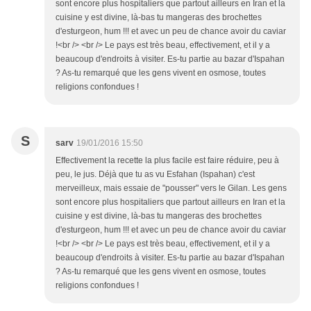
sont encore plus hospitaliers que partout ailleurs en Iran et la
cuisine y est divine, là-bas tu mangeras des brochettes
d'esturgeon, hum !!! et avec un peu de chance avoir du caviar
!<br /> <br /> Le pays est très beau, effectivement, et il y a
beaucoup d'endroits à visiter. Es-tu partie au bazar d'Ispahan
? As-tu remarqué que les gens vivent en osmose, toutes
religions confondues !
S
sarv
19/01/2016 15:50
Effectivement la recette la plus facile est faire réduire, peu à
peu, le jus. Déjà que tu as vu Esfahan (Ispahan) c'est
merveilleux, mais essaie de "pousser" vers le Gilan. Les gens
sont encore plus hospitaliers que partout ailleurs en Iran et la
cuisine y est divine, là-bas tu mangeras des brochettes
d'esturgeon, hum !!! et avec un peu de chance avoir du caviar
!<br /> <br /> Le pays est très beau, effectivement, et il y a
beaucoup d'endroits à visiter. Es-tu partie au bazar d'Ispahan
? As-tu remarqué que les gens vivent en osmose, toutes
religions confondues !