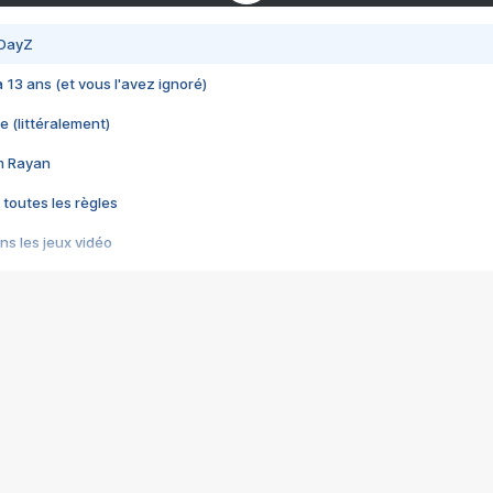
 DayZ
 a 13 ans (et vous l'avez ignoré)
e (littéralement)
im Rayan
 toutes les règles
s les jeux vidéo
us choquant de Rockstar ? - Le scandale BULLY
e plus moche de Steam
du RÊVE tourne au CAUCHEMAR
pendant 8 heures
it… à tort
umiliés par un jeu vidéo