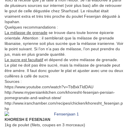
Voici la recette que j’ai faite à mon retour. Je l’ai élaborée à partir
de plusieurs sources sur internet (voir plus bas) afin de retrouver
le gout de celle dégustée chez Sharhzad. Le résultat était
vraiment extra et très très proche du poulet Fesenjan dégusté à
Ispahan.
Quelques recommandations :
La mélasse de grenade
se trouve dans toute bonne épicerie
orientale. Attention : il semblerait que la mélasse de grenade
libanaise, syrienne soit plus sucrée que la mélasse iranienne. Voir
le point suivant. Si l’on n’a pas de mélasse, l’on peut prendre du
jus, mais en plus grande quantité.
Le sucre est facultatif
et dépend de votre mélasse de grenade.
Le plat ne doit pas être sucré, mais la mélasse de grenade peut
être amère. Il faut donc gouter le plat et ajuster avec une ou deux
cuillères à café de sucre.
Sources :
https://www.youtube.com/watch?v=TbBxkTldDAU
http://www.mypersiankitchen.com/khoresht-fesenjan-persian-
pomegranate-and-walnut-stew/
http://www.iranchamber.com/recipes/chicken/khoresht_fesenjan.p
hp
KHORESH E FESENJAN
1kg de poulet (filets, coupes en 3 morceaux)