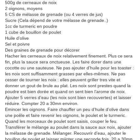
500g de cerneaux de noix
2 oignons, moyens
5 CS de mélasse de grenade (ou 4 verres de jus)
Sucre (Cela dépend de votre mélasse de grenade..)
1cc de turmeric en poudre
1 cube de bouillon de poulet
Huile d’olive
Sel et poivre
Des graines de grenade pour décorer
Hacher les cerneaux de noix relativement finement. Plus ce sera
fin, plus la sauce sera onctueuse. Les faire dorer dans une
cocotte ou une sauteuse. Ne pas ajouter d’huile pour les toaster :
les noix sont suffisamment grasses par elles-mêmes. Ne pas
cesser de tourner les noix : elles peuvent griller tres vite et
donner un gout de brule au plat. Les noix sont prestes quand la
poudre est bien dorée et quand on sent bien l’arome de noix.
Ajouter 5 verres d’eau (les noix sont bien recouvertes) et laisser
réduire. Compter 20 a 30mn environ.
Emincer les oignons. Faire chauffer un peu d’huile d’olive dans
une poêle et faire revenir les oignons, le poulet et le turmeric.
Quand les morceaux de poulet sont saisis, couper le feu.
Transférer le mélange au poulet dans la sauce aux noix, ajouter
la mélasse de grenade. Mélanger. Recouvrir d’eau, ajouter le
bouillon de poulet et laisser mijoter une seconde fois, 20 a 30mn