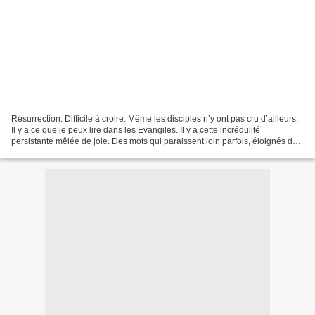
Résurrection. Difficile à croire. Même les disciples n’y ont pas cru d’ailleurs.
Il y a ce que je peux lire dans les Evangiles. Il y a cette incrédulité
persistante mêlée de joie. Des mots qui paraissent loin parfois, éloignés de
mon quotidien. Et puis...