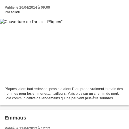
Publié le 20/04/2014 à 09:09
Par
tellou
Pâques, alors tout redevient possible alors Dieu prend vraiment la main des
hommes pour les emmener.... ...ailleurs. Mais plus sur un chemin de mort.
Joie communicative de lendemains qui ne peuvent plus être sombres.
Serons-nous assez fous pour y croire?...
Emmaüs
Publié le 13/04/2012 à 12:12