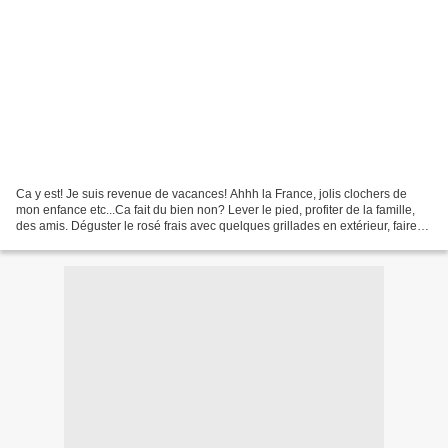
Ca y est! Je suis revenue de vacances! Ahhh la France, jolis clochers de
mon enfance etc...Ca fait du bien non? Lever le pied, profiter de la famille,
des amis. Déguster le rosé frais avec quelques grillades en extérieur, faire
sa vacancière en espadrilles...