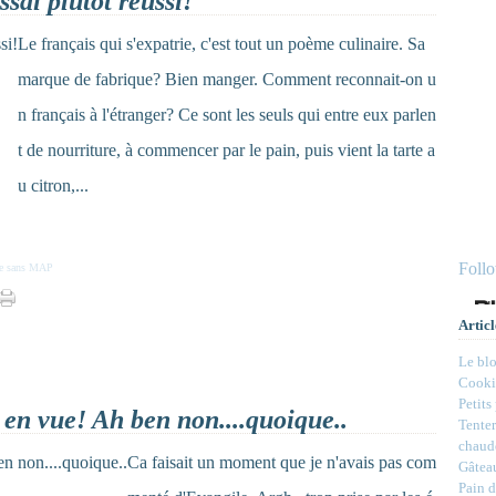
sai plutôt réussi!
Le français qui s'expatrie, c'est tout un poème culinaire. Sa
marque de fabrique? Bien manger. Comment reconnait-on u
n français à l'étranger? Ce sont les seuls qui entre eux parlen
t de nourriture, à commencer par le pain, puis vient la tarte a
u citron,...
Foll
he sans MAP
Articl
Le bl
Cookie
Petits
n vue! Ah ben non....quoique..
Tenter
chaud
Ca faisait un moment que je n'avais pas com
Gâteau
Pain d