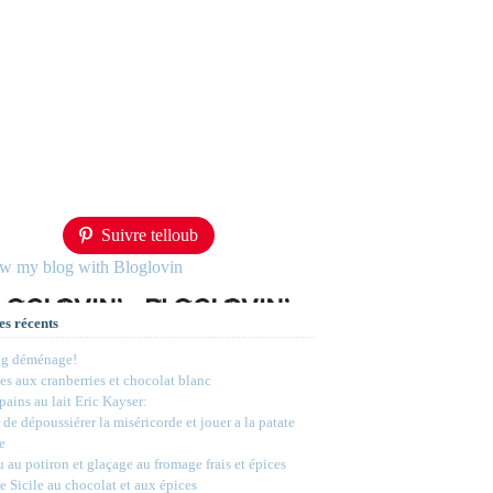
Suivre telloub
ow my blog with Bloglovin
es récents
og déménage!
s aux cranberries et chocolat blanc
 pains au lait Eric Kayser:
 de dépoussiérer la miséricorde et jouer a la patate
e
 au potiron et glaçage au fromage frais et épices
e Sicile au chocolat et aux épices