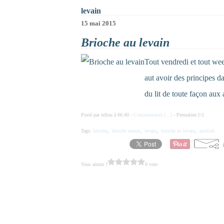
levain
15 mai 2015
Brioche au levain
Tout vendredi et tout we
aut avoir des principes d
du lit de toute façon aux
Posté par tellou à 06:40 -
Commentaires [
…
]
- Permalien [
#
]
Tags:
brioche
,
brioche nature
,
levain
,
brioche au levain
,
poolish
Vous aimez ?
0 vote