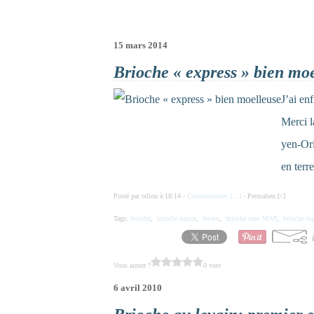
15 mars 2014
Brioche « express » bien mo
J’ai en
Merci l
yen-Ori
en terr
Posté par tellou à 18:14 -
Commentaires [
…
]
- Permalien [
#
]
Tags:
brioche
,
brioche nature
,
levain
,
brioche sans MAP
,
brioche ex
Vous aimez ?
0 vote
6 avril 2010