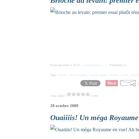
Brioche au levain: premier es
Posté par tellou à 10:37 -
Commentaires [
…
]
- Permalien [
#
]
Tags:
brioche
,
brioche légère
,
brioche nature
,
brunch
,
levain
,
brioc
Vous aimez ?
0 vote
28 octobre 2009
Ouaiiiis! Un méga Royaume e