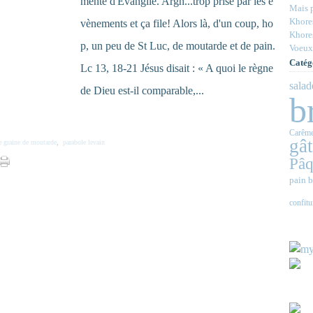
menté d'Evangile. Argh...trop prise par les é
Mais p
Khores
vènements et ça file! Alors là, d'un coup, ho
Khores
p, un peu de St Luc, de moutarde et de pain.
Voeux
Catég
Lc 13, 18-21 Jésus disait : « A quoi le règne
salad
de Dieu est-il comparable,...
b
Carêm
gâ
e graine de moutarde
,
parabole levain
Pâq
pain b
confitu