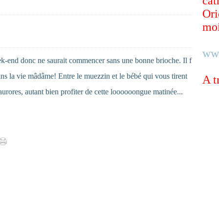
cat
Ori
moi
ww
ek-end donc ne saurait commencer sans une bonne brioche. Il f
ans la vie mâdâme! Entre le muezzin et le bébé qui vous tirent
A t
 aurores, autant bien profiter de cette loooooongue matinée...