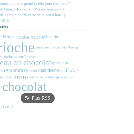
ourquoi on se prend la tête pour des pieds?
h Ghormeh e Sabzi - Balade iranienne II
h-e Fesenjān (Recette de retour d'Iran...)
 2016
ories
cake sucré
e
Biscuits
Noël
chèvre
rioche
Avent
gâteau aux fruits
amour
brioche nature
e
Toussaint
teau au chocolat
tarte
agneau
ues
Cake
pommes
amandes
Potiron
orange
citron
rioché
Eglise
amandes en poudre
sainteté
chocolat
re
Flux RSS