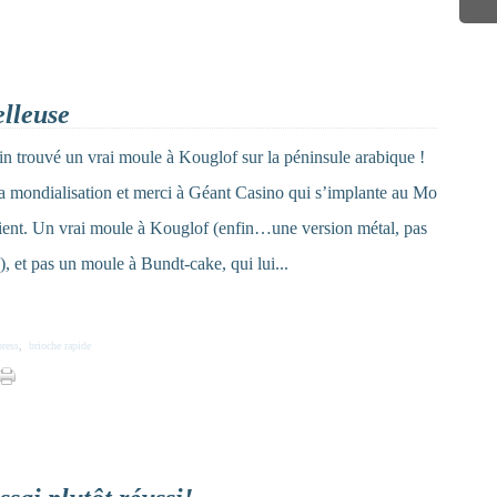
elleuse
fin trouvé un vrai moule à Kouglof sur la péninsule arabique !
a mondialisation et merci à Géant Casino qui s’implante au Mo
ent. Un vrai moule à Kouglof (enfin…une version métal, pas
e), et pas un moule à Bundt-cake, qui lui...
press
,
brioche rapide