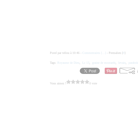
Posté par tellou à 10:46 -
Commentaires [
…
]
- Permalien [
#
]
Tags:
Royaume de Dieu
,
Lc 13
,
graine de moutarde
,
levain
,
parabol
Vous aimez ?
0 vote