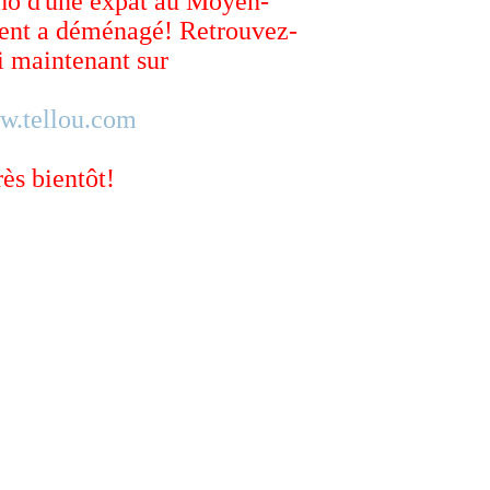
ho d'une expat au Moyen-
ent a déménagé! Retrouvez-
 maintenant sur
w.tellou.com
rès bientôt!