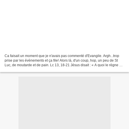
Ca faisait un moment que je n'avais pas commenté d'Evangile. Argh...trop
prise par les évènements et ça file! Alors là, d'un coup, hop, un peu de St
Luc, de moutarde et de pain. Lc 13, 18-21 Jésus disait : « A quoi le règne de
Dieu est-il comparable,...