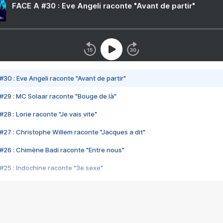
FACE A #30 : Eve Angeli raconte "Avant de partir"
#30 : Eve Angeli raconte "Avant de partir"
#29 : MC Solaar raconte "Bouge de là"
28 : Lorie raconte "Je vais vite"
#27 : Christophe Willem raconte "Jacques a dit"
#26 : Chimène Badi raconte "Entre nous"
#25 : Indochine raconte "3e sexe"
#24 : Zaho raconte "C'est chelou"
#23 : Patrick Bruel raconte "Au café des délices"
#22 : Kyo raconte "Le chemin"