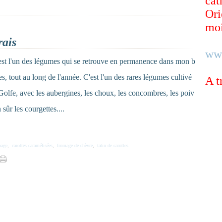
cat
Ori
moi
rais
ww
 est l'un des légumes qui se retrouve en permanence dans mon b
s, tout au long de l'année. C'est l'un des rares légumes cultivé
A t
 Golfe, avec les aubergines, les choux, les concombres, les poiv
 sûr les courgettes....
mage
,
carottes caramélisées
,
fromage de chèvre
,
tatin de carottes