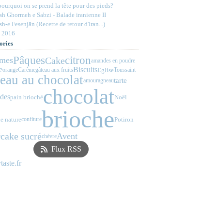
ourquoi on se prend la tête pour des pieds?
h Ghormeh e Sabzi - Balade iranienne II
h-e Fesenjān (Recette de retour d'Iran...)
 2016
ories
Pâques
citron
Cake
mes
amandes en poudre
e
Biscuits
Eglise
orange
Carême
gâteau aux fruits
Toussaint
teau au chocolat
tarte
amour
agneau
chocolat
des
pain brioché
Noël
brioche
e nature
Potiron
confiture
cake sucré
Avent
é
chèvre
Flux RSS