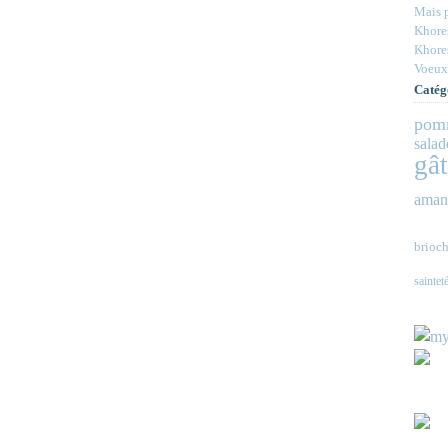
Mais p
Khores
Khores
Voeux
Catég
pom
salad
gâ
aman
brioch
saintet