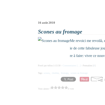
16 août 2010
Scones au fromage
Me revoici me revoilà, 
ie de cette fabuleuse jo
re à faire: vivre ce nouv
Posté par tellou à 13:30 -
Commentaires [
…
]
- Permalien [
#
]
Tags:
scones
,
cheddar
,
fromage
,
scones au fromage
Vous aimez ?
0 vote