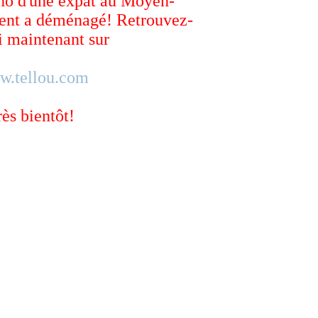
ho d'une expat au Moyen-
ent a déménagé! Retrouvez-
 maintenant sur
w.tellou.com
rès bientôt!