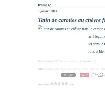
fromage
3 janvier 2013
Tatin de carottes au chèvre f
La carotte
ac à légume
ici dans le
rons et bien
Posté par tellou à 12:33 -
Commentaires [
…
]
- Permalien [
#
]
Tags:
tarte tatin
,
tarte
,
Tatin salée
,
carottes
,
chèvre
,
tarte salée
,
fro
Vous aimez ?
0 vote