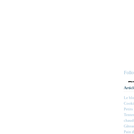
Foll
Articl
Le bl
Cookie
Petits
Tenter
chaud
Gâteau
Pain d