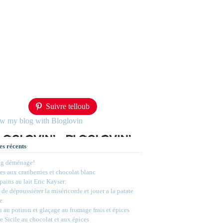
Suivre telloub
ow my blog with Bloglovin
es récents
og déménage!
s aux cranberries et chocolat blanc
 pains au lait Eric Kayser:
 de dépoussiérer la miséricorde et jouer a la patate
e
 au potiron et glaçage au fromage frais et épices
e Sicile au chocolat et aux épices