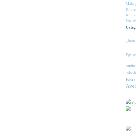
Mais p
Khores
Khores
Voeux
Catég
gâteau 
Eglise
confitu
brioch
Biscu
Ave