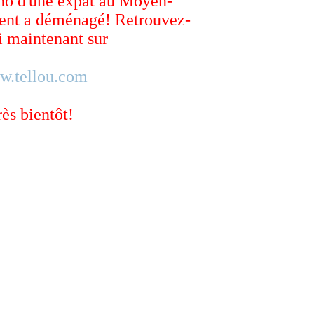
ho d'une expat au Moyen-
ent a déménagé! Retrouvez-
 maintenant sur
w.tellou.com
rès bientôt!