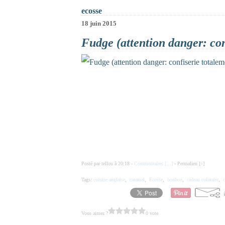
ecosse
18 juin 2015
Fudge (attention danger: con
Posté par tellou à 20:18 -
Commentaires [
…
]
- Permalien [
#
]
Tags:
cuisine anglaise
,
caramel
,
Ecosse
,
bonbon
,
cadeau culinaire
,
Vous aimez ?
0 vote