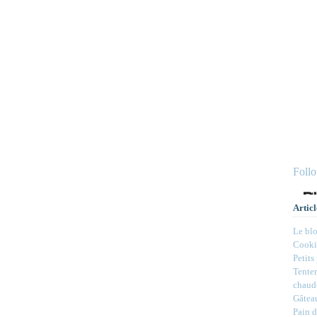
Foll
Articl
Le bl
Cookie
Petits
Tenter
chaud
Gâteau
Pain d