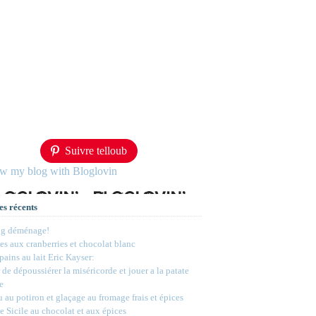
Suivre telloub
ow my blog with Bloglovin
es récents
og déménage!
s aux cranberries et chocolat blanc
 pains au lait Eric Kayser:
 de dépoussiérer la miséricorde et jouer a la patate
e
 au potiron et glaçage au fromage frais et épices
e Sicile au chocolat et aux épices