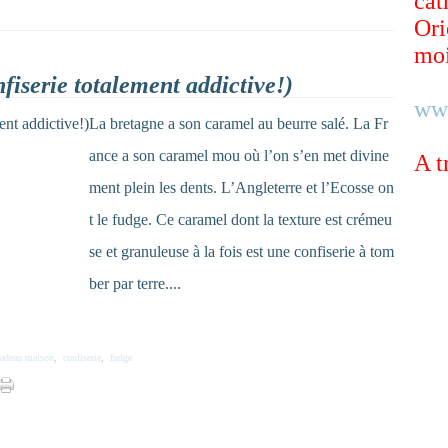
cat
Ori
moi
fiserie totalement addictive!)
ww
La bretagne a son caramel au beurre salé. La Fr
ance a son caramel mou où l’on s’en met divine
A t
ment plein les dents. L’Angleterre et l’Ecosse on
t le fudge. Ce caramel dont la texture est crémeu
se et granuleuse à la fois est une confiserie à tom
ber par terre....
cadeau maison
,
confiserie
,
fudge