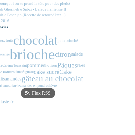
ourquoi on se prend la tête pour des pieds?
h Ghormeh e Sabzi - Balade iranienne II
h-e Fesenjān (Recette de retour d'Iran...)
 2016
ories
chocolat
pain brioché
aux fruits
brioche
citron
salade
orange
Pâques
pommes
Potiron
Noël
re
Carême
Toussaint
cake sucré
Cake
e nature
sainteté
agneau
gâteau au chocolat
its
amandes
nt
tarte
amour
amandes en poudre
chèvre
Flux RSS