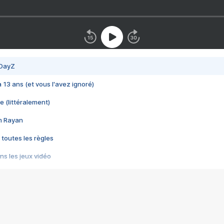
 DayZ
 a 13 ans (et vous l'avez ignoré)
e (littéralement)
im Rayan
 toutes les règles
s les jeux vidéo
us choquant de Rockstar ? - Le scandale BULLY
e plus moche de Steam
du RÊVE tourne au CAUCHEMAR