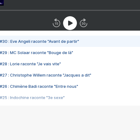
#30 : Eve Angeli raconte "Avant de partir"
#29 : MC Solaar raconte "Bouge de là"
28 : Lorie raconte "Je vais vite"
#27 : Christophe Willem raconte "Jacques a dit"
#26 : Chimène Badi raconte "Entre nous"
#25 : Indochine raconte "3e sexe"
#24 : Zaho raconte "C'est chelou"
#23 : Patrick Bruel raconte "Au café des délices"
#22 : Kyo raconte "Le chemin"