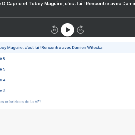
 DiCaprio et Tobey Maguire, c'est lui ! Rencontre avec Dam
bey Maguire, c'est lui ! Rencontre avec Damien Witecka
e 6
e 5
e 4
e 3
s créatrices de la VF !
e 2
e 1
e Mektoub My Love arrive enfin ! Rencontre avec Shaïn Boumedine et Sal