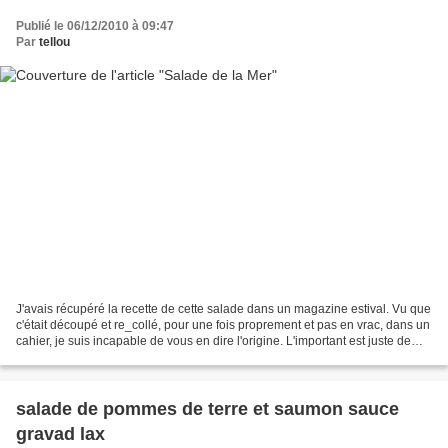
Publié le 06/12/2010 à 09:47
Par
tellou
J'avais récupéré la recette de cette salade dans un magazine estival. Vu que
c'était découpé et re_collé, pour une fois proprement et pas en vrac, dans un
cahier, je suis incapable de vous en dire l'origine. L'important est juste de
souligner que cette...
salade de pommes de terre et saumon sauce
gravad lax