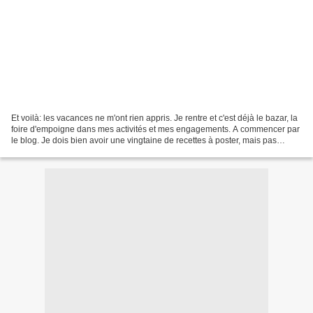
Et voilà: les vacances ne m'ont rien appris. Je rentre et c'est déjà le bazar, la
foire d'empoigne dans mes activités et mes engagements. A commencer par
le blog. Je dois bien avoir une vingtaine de recettes à poster, mais pas
moyen de remettre la main/la...