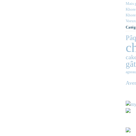
Mais p
Khores
Khores
Voeux
Catég
Pâq
c
cake
gâ
agneau
Ave