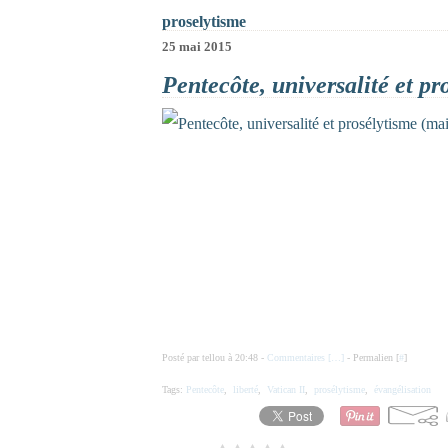
proselytisme
25 mai 2015
Pentecôte, universalité et pr
Posté par tellou à 20:48 -
Commentaires [
…
]
- Permalien [
#
]
Tags:
Pentecôte
,
liberté
,
Vatican II
,
prosélytisme
,
évangélisation