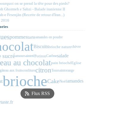
ourquoi on se prend la tête pour des pieds?
h Ghormeh e Sabzi - Balade iranienne II
h-e Fesenjān (Recette de retour d'Iran...)
 2016
ories
ues
pommes
tarte
amandes en poudre
hocolat
Biscuits
brioche nature
chèvre
 sucré
salade
Potiron
amour
sainteté
Carême
teau au chocolat
pain brioché
Eglise
citron
gâteau aux fruits
confiture
Toussaint
orange
brioche
Cake
nt
amandes
Noël
Flux RSS