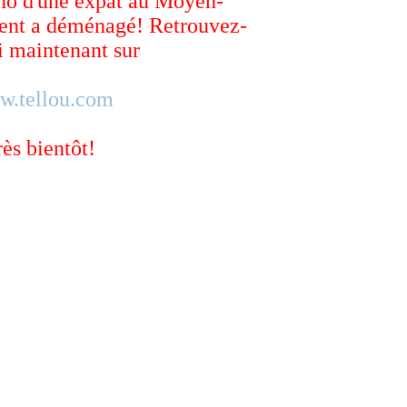
ho d'une expat au Moyen-
ent a déménagé! Retrouvez-
 maintenant sur
w.tellou.com
rès bientôt!