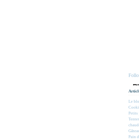
Foll
Articl
Le bl
Cookie
Petits
Tenter
chaud
Gâteau
Pain d