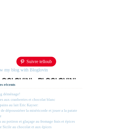
Suivre telloub
ow my blog with Bloglovin
es récents
og déménage!
s aux cranberries et chocolat blanc
 pains au lait Eric Kayser:
 de dépoussiérer la miséricorde et jouer a la patate
e
 au potiron et glaçage au fromage frais et épices
e Sicile au chocolat et aux épices