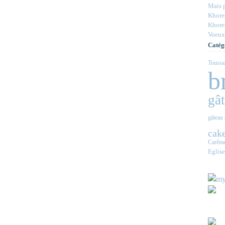
Mais p
Khores
Khores
Voeux
Catég
Toussa
b
gâ
gâteau 
cake
Carêm
Eglise