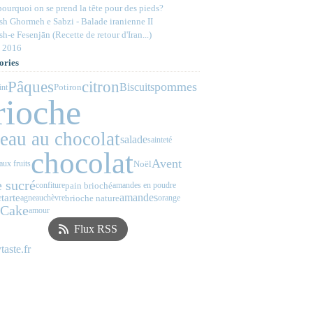
ourquoi on se prend la tête pour des pieds?
h Ghormeh e Sabzi - Balade iranienne II
h-e Fesenjān (Recette de retour d'Iran...)
 2016
ories
Pâques
citron
pommes
Biscuits
Potiron
int
rioche
teau au chocolat
salade
sainteté
chocolat
Avent
Noël
aux fruits
 sucré
pain brioché
confiture
amandes en poudre
amandes
tarte
brioche nature
e
agneau
chèvre
orange
Cake
amour
Flux RSS