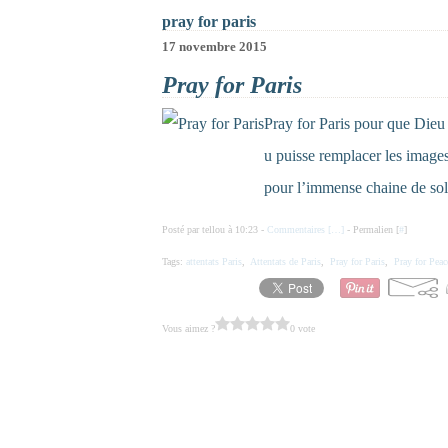
pray for paris
17 novembre 2015
Pray for Paris
Pray for Paris pour que Dieu 
u puisse remplacer les images
pour l’immense chaine de soli
Posté par tellou à 10:23 -
Commentaires [
…
]
- Permalien [
#
]
Tags:
attentats Paris
,
Attentats de Paris
,
Pray for Paris
,
Pray for Peac
Vous aimez ?
0 vote