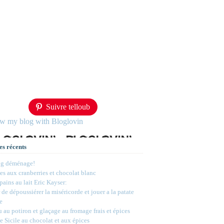
Suivre telloub
ow my blog with Bloglovin
es récents
og déménage!
s aux cranberries et chocolat blanc
 pains au lait Eric Kayser:
 de dépoussiérer la miséricorde et jouer a la patate
e
 au potiron et glaçage au fromage frais et épices
e Sicile au chocolat et aux épices