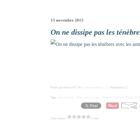
15 novembre 2015
On ne dissipe pas les ténèbre
Posté par tellou à 07:34 -
Commentaires [
…
]
- Permalien [
#
]
Tags:
Jean-Paul II
,
Prière pour la paix
,
Attentats de Paris
,
Esprit d'As
Vous aimez ?
0 vote