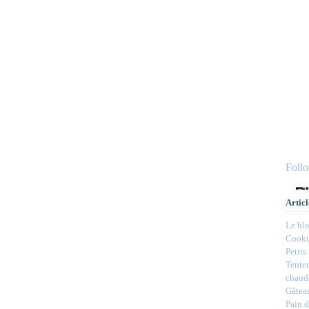
Foll
Articl
Le bl
Cookie
Petits
Tenter
chaud
Gâteau
Pain d