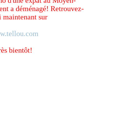
ho d'une expat au Moyen-
ent a déménagé! Retrouvez-
 maintenant sur
w.tellou.com
rès bientôt!