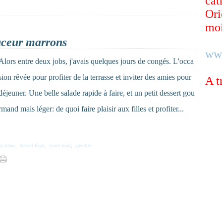
cat
Ori
moi
uceur marrons
ww
Alors entre deux jobs, j'avais quelques jours de congés. L'occa
sion rêvée pour profiter de la terrasse et inviter des amies pour
A t
déjeuner. Une belle salade rapide à faire, et un petit dessert gou
rmand mais léger: de quoi faire plaisir aux filles et profiter...
ge blanc
,
dessert léger
,
chaud-froid
,
gavottes