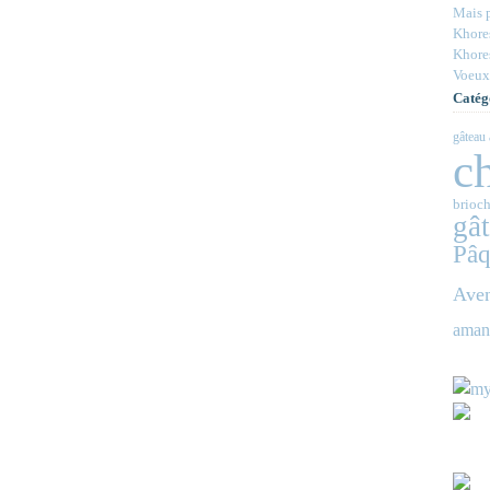
Mais p
Khores
Khores
Voeux
Catég
gâteau 
c
brioch
gâ
Pâq
Ave
aman