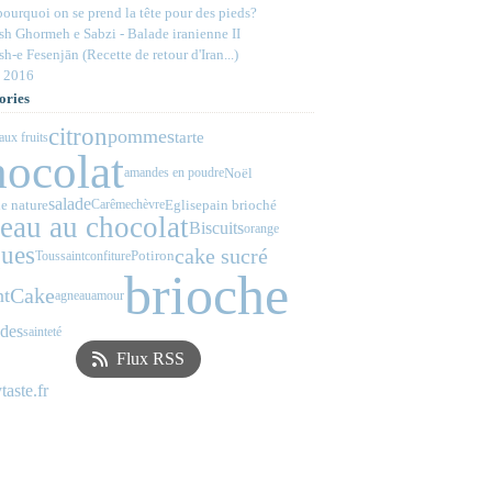
ourquoi on se prend la tête pour des pieds?
h Ghormeh e Sabzi - Balade iranienne II
h-e Fesenjān (Recette de retour d'Iran...)
 2016
ories
citron
pommes
tarte
aux fruits
hocolat
Noël
amandes en poudre
salade
e nature
Eglise
pain brioché
Carême
chèvre
teau au chocolat
Biscuits
orange
ues
cake sucré
Potiron
Toussaint
confiture
brioche
Cake
nt
agneau
amour
des
sainteté
Flux RSS