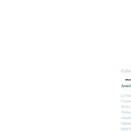
Foll
Articl
Le bl
Cookie
Petits
Tenter
chaud
Gâteau
Pain d