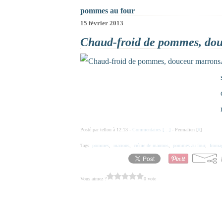
pommes au four
15 février 2013
Chaud-froid de pommes, do
Posté par tellou à 12:13 -
Commentaires [
…
]
- Permalien [
#
]
Tags:
pommes
,
marrons
,
crème de marrons
,
pommes au four
,
froma
Vous aimez ?
0 vote