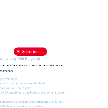
Suivre telloub
ow my blog with Bloglovin
es récents
og déménage!
s aux cranberries et chocolat blanc
 pains au lait Eric Kayser:
 de dépoussiérer la miséricorde et jouer a la patate
e
 au potiron et glaçage au fromage frais et épices
e Sicile au chocolat et aux épices