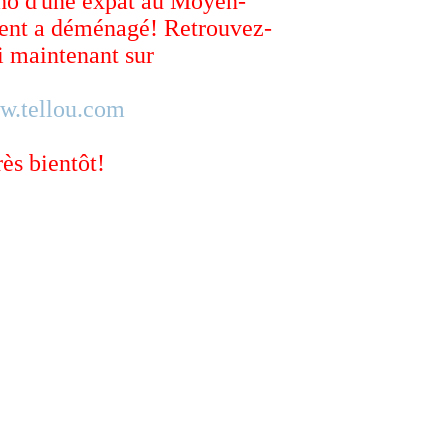
ho d'une expat au Moyen-
ent a déménagé! Retrouvez-
 maintenant sur
w.tellou.com
rès bientôt!