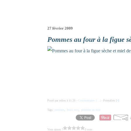
27 février 2009
Pommes au four à la figue s
Posté par tellou à 11:26 -
Commentaires [
…
]
- Permalien [
#
]
Tags:
pommes
,
fruits secs
,
pommes au four
Vous aimez ?
0 vote