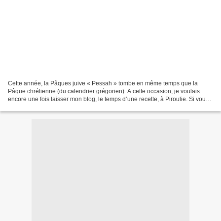
Cette année, la Pâques juive « Pessah » tombe en même temps que la
Pâque chrétienne (du calendrier grégorien). A cette occasion, je voulais
encore une fois laisser mon blog, le temps d’une recette, à Piroulie. Si vous
ne connaissez pas encore son blog,...