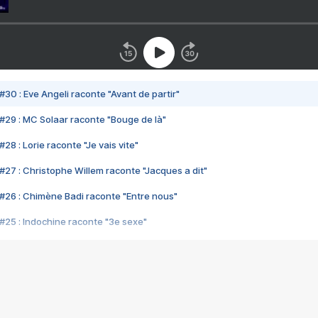
#30 : Eve Angeli raconte "Avant de partir"
#29 : MC Solaar raconte "Bouge de là"
28 : Lorie raconte "Je vais vite"
#27 : Christophe Willem raconte "Jacques a dit"
#26 : Chimène Badi raconte "Entre nous"
#25 : Indochine raconte "3e sexe"
#24 : Zaho raconte "C'est chelou"
#23 : Patrick Bruel raconte "Au café des délices"
#22 : Kyo raconte "Le chemin"