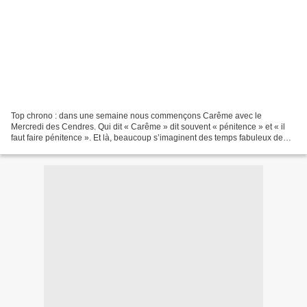
Top chrono : dans une semaine nous commençons Carême avec le
Mercredi des Cendres. Qui dit « Carême » dit souvent « pénitence » et « il
faut faire pénitence ». Et là, beaucoup s’imaginent des temps fabuleux de
privations, de souffrances physiques infligées...