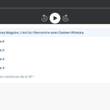
bey Maguire, c'est lui ! Rencontre avec Damien Witecka
e 6
e 5
e 4
e 3
s créatrices de la VF !
e 2
e 1
e Mektoub My Love arrive enfin ! Rencontre avec Shaïn Boumedine et Sal