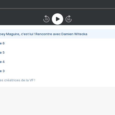
bey Maguire, c'est lui ! Rencontre avec Damien Witecka
e 6
e 5
e 4
e 3
s créatrices de la VF !
e 2
e 1
e Mektoub My Love arrive enfin ! Rencontre avec Shaïn Boumedine et Sal