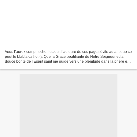
Vous l’aurez compris cher lecteur, l’auteure de ces pages évite autant que ce
peut le blabla catho. (« Que la Grâce béatifiante de Notre Seigneur et la
douce bonté de l’Esprit saint me guide vers une plénitude dans la prière en
communion sainte avec mes...