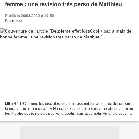
femme : une révision très perso de Matthieu
Publié le 20/03/2012 à 10:58
Par
tellou
Mtt 5,47-19 Comme les disciples s'étaient rassemblés autour de Jésus, sur
la montagne, il leur disait : « Ne pensez pas que je suis venu abolir la Loi ou
les Prophètes : je ne suis pas venu abolir, mais accomplir. Amen, je vous le
dis : Avant que le ciel...