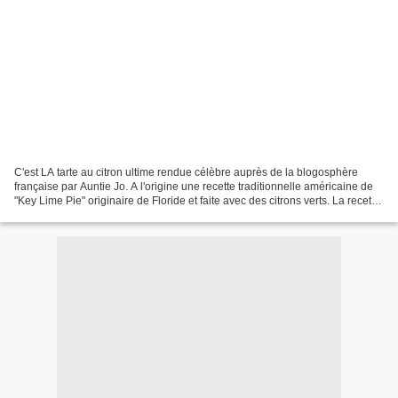
C'est LA tarte au citron ultime rendue célèbre auprès de la blogosphère
française par Auntie Jo. A l'origine une recette traditionnelle américaine de
"Key Lime Pie" originaire de Floride et faite avec des citrons verts. La recette
proposée aujourd'hui...