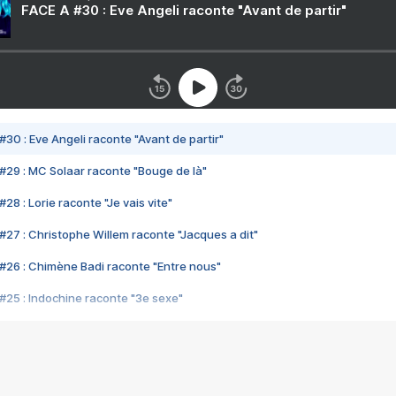
FACE A #30 : Eve Angeli raconte "Avant de partir"
#30 : Eve Angeli raconte "Avant de partir"
#29 : MC Solaar raconte "Bouge de là"
28 : Lorie raconte "Je vais vite"
#27 : Christophe Willem raconte "Jacques a dit"
#26 : Chimène Badi raconte "Entre nous"
#25 : Indochine raconte "3e sexe"
#24 : Zaho raconte "C'est chelou"
#23 : Patrick Bruel raconte "Au café des délices"
#22 : Kyo raconte "Le chemin"