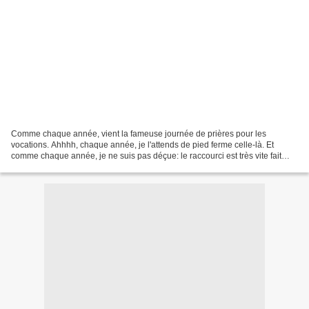
Comme chaque année, vient la fameuse journée de prières pour les
vocations. Ahhhh, chaque année, je l'attends de pied ferme celle-là. Et
comme chaque année, je ne suis pas déçue: le raccourci est très vite fait
entre "vocation" et "prêtrise". En plus...