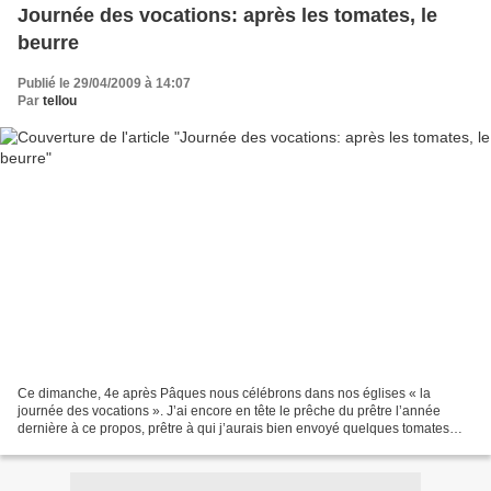
Journée des vocations: après les tomates, le
beurre
Publié le 29/04/2009 à 14:07
Par
tellou
Ce dimanche, 4e après Pâques nous célébrons dans nos églises « la
journée des vocations ». J’ai encore en tête le prêche du prêtre l’année
dernière à ce propos, prêtre à qui j’aurais bien envoyé quelques tomates
bien mûres. Cette année on remet ça avec...