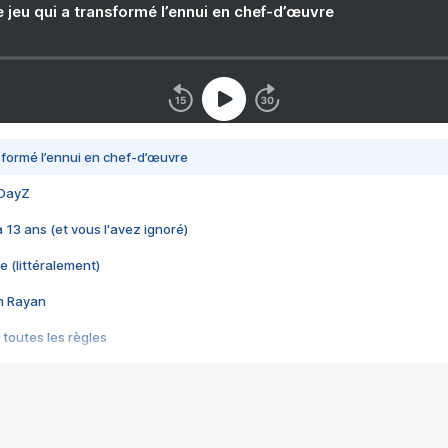
e jeu qui a transformé l’ennui en chef-d’œuvre
nsformé l’ennui en chef-d’œuvre
 DayZ
 a 13 ans (et vous l'avez ignoré)
e (littéralement)
im Rayan
 toutes les règles
s les jeux vidéo
us choquant de Rockstar ? - Le scandale BULLY
e plus moche de Steam