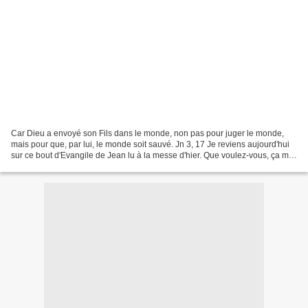
Car Dieu a envoyé son Fils dans le monde, non pas pour juger le monde,
mais pour que, par lui, le monde soit sauvé. Jn 3, 17 Je reviens aujourd'hui
sur ce bout d'Evangile de Jean lu à la messe d'hier. Que voulez-vous, ça me
trotte dans la tête... Le "jugement"....