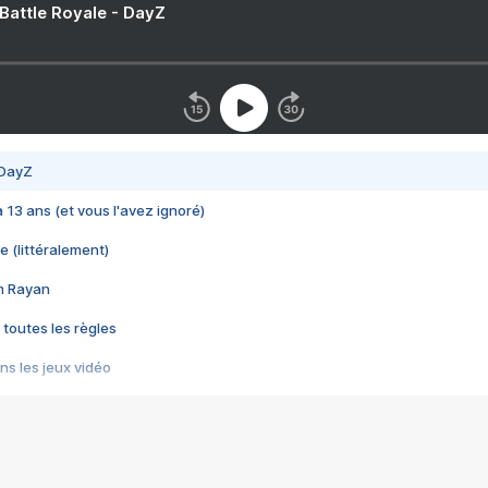
 Battle Royale - DayZ
 DayZ
 a 13 ans (et vous l'avez ignoré)
e (littéralement)
im Rayan
 toutes les règles
s les jeux vidéo
us choquant de Rockstar ? - Le scandale BULLY
e plus moche de Steam
du RÊVE tourne au CAUCHEMAR