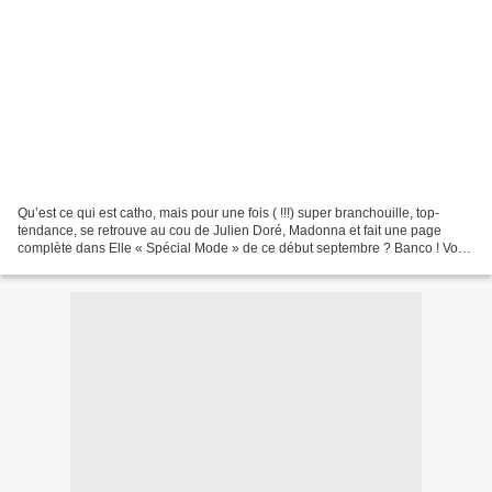
Qu’est ce qui est catho, mais pour une fois ( !!!) super branchouille, top-
tendance, se retrouve au cou de Julien Doré, Madonna et fait une page
complète dans Elle « Spécial Mode » de ce début septembre ? Banco ! Vous
l’avez deviné c’est le chapelet et/...