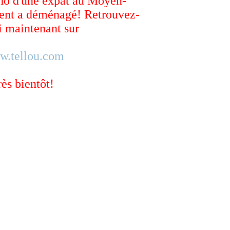
ho d'une expat au Moyen-
ent a déménagé! Retrouvez-
 maintenant sur
w.tellou.com
rès bientôt!