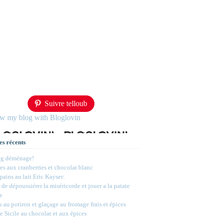
Suivre telloub
ow my blog with Bloglovin
es récents
og déménage!
s aux cranberries et chocolat blanc
 pains au lait Eric Kayser:
 de dépoussiérer la miséricorde et jouer a la patate
e
 au potiron et glaçage au fromage frais et épices
e Sicile au chocolat et aux épices