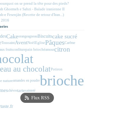
ourquoi on se prend la tête pour des pieds?
h Ghormeh e Sabzi - Balade iranienne II
h-e Fesenjān (Recette de retour d'Iran...)
 2016
ories
Cake
cake sucré
des
Biscuits
orange
agneau
Pâques
Avent
e
Noël
Eglise
Toussaint
Carême
citron
pain brioché
aux fruits
confiture
amour
hocolat
teau au chocolat
Potiron
brioche
e nature
amandes en poudre
mes
tarte
chèvre
sainteté
Flux RSS