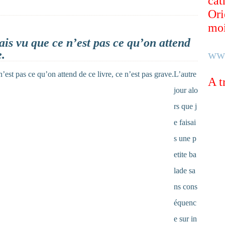
cat
Ori
moi
is vu que ce n’est pas ce qu’on attend
e.
ww
L’autre
A t
jour alo
rs que j
e faisai
s une p
etite ba
lade sa
ns cons
équenc
e sur in