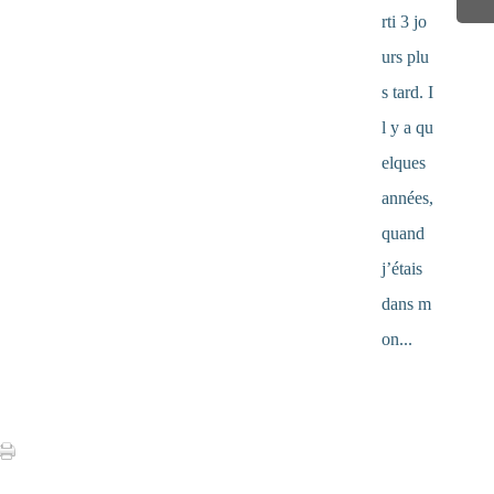
rti 3 jo
urs plu
s tard. I
l y a qu
elques
années,
quand
j’étais
dans m
on...