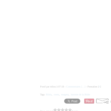
Posté par tellou à 07:18 -
Commentaires [
…
]
- Permalien [
#
]
Tags:
Bible
,
conte
,
exegese
,
histoire de la Bible