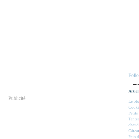
Foll
Articl
Publicité
Le bl
Cookie
Petits
Tenter
chaud
Gâteau
Pain d