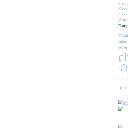
Mais p
Khores
Khores
Voeux
Catég
aman
salad
gâteau 
c
gâ
brioch
pom