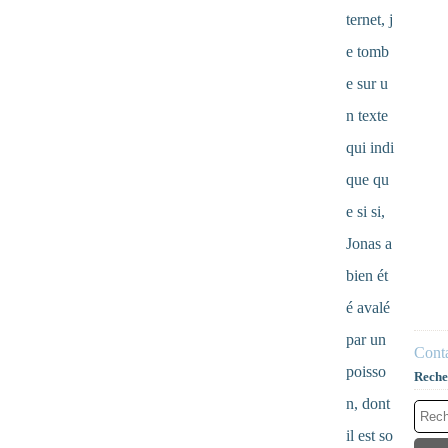
ternet, j
e tomb
e sur u
n texte
qui indi
que qu
e si si,
Jonas a
bien ét
é avalé
par un
Conta
poisso
Reche
n, dont
il est so