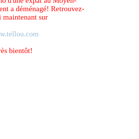
ho d'une expat au Moyen-
ent a déménagé! Retrouvez-
 maintenant sur
w.tellou.com
rès bientôt!