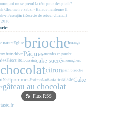
ourquoi on se prend la tête pour des pieds?
h Ghormeh e Sabzi - Balade iranienne II
h-e Fesenjān (Recette de retour d'Iran...)
 2016
ories
brioche
e nature
Eglise
orange
Pâques
aux fruits
chèvre
amandes en poudre
cake sucré
des
Biscuits
Toussaint
amour
agneau
chocolat
citron
pain brioché
é
Cake
nt
pommes
salade
tarte
Noël
Potiron
Carême
gâteau au chocolat
re
Flux RSS