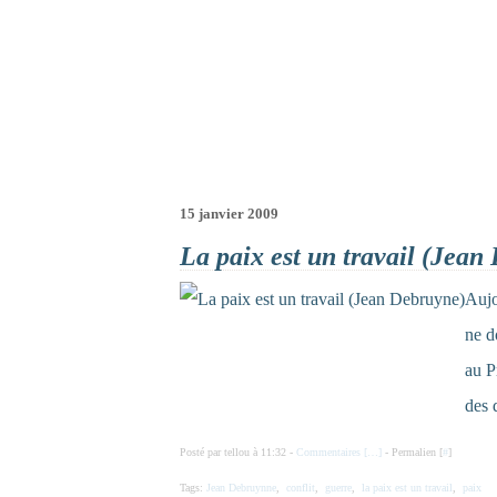
15 janvier 2009
La paix est un travail (Jean
Aujo
ne d
au P
des 
Posté par tellou à 11:32 -
Commentaires [
…
]
- Permalien [
#
]
Tags:
Jean Debruynne
,
conflit
,
guerre
,
la paix est un travail
,
paix