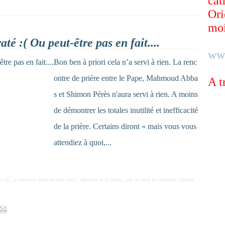
cat
Ori
moi
até :( Ou peut-être pas en fait....
ww
Bon ben à priori cela n’a servi à rien. La renc
ontre de prière entre le Pape, Mahmoud Abba
A t
s et Shimon Pérès n'aura servi à rien. A moins
de démontrer les totales inutilité et inefficacité
de la prière. Certains diront « mais vous vous
attendiez à quoi,...
o 16
,
ce que vous faites au plus petit
,
efficacité de la prière
,
part de sacré en l'homme
,
temple