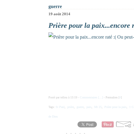
guerre
19 août 2014
Prière pour la paix...encore r
Posté par tellou à 13:19 -
Commentaires [
…
]
- Permalien [
#
]
Tags:
St Paul
,
prière
,
guerre
,
paix
,
Mt 25
,
Prière pour la paix
,
1 C
de Dieu