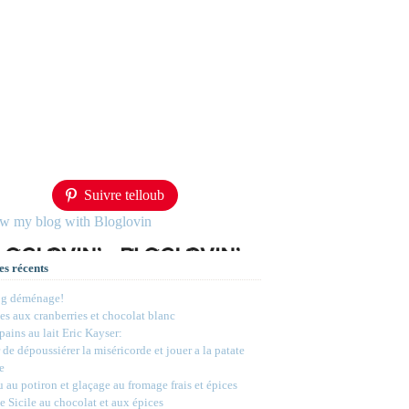
Suivre telloub
ow my blog with Bloglovin
es récents
og déménage!
s aux cranberries et chocolat blanc
 pains au lait Eric Kayser:
 de dépoussiérer la miséricorde et jouer a la patate
e
 au potiron et glaçage au fromage frais et épices
e Sicile au chocolat et aux épices