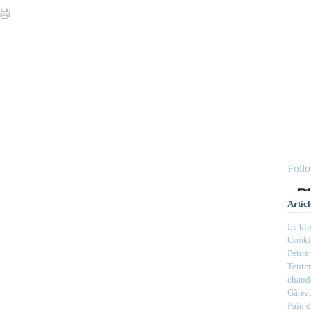
Foll
Articl
Le bl
Cookie
Petits
Tenter
chaud
Gâteau
Pain d