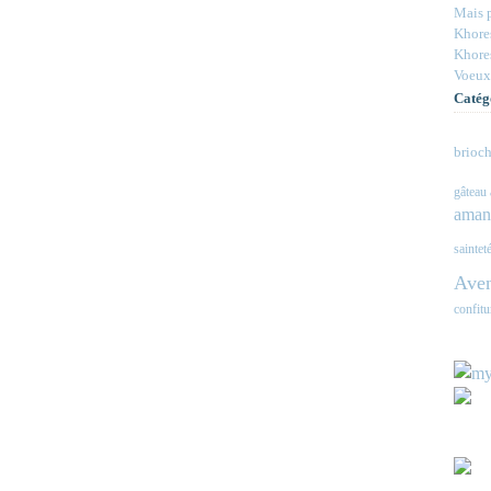
Mais p
Khores
Khores
Voeux
Catég
brioch
gâteau 
aman
saintet
Ave
confitu