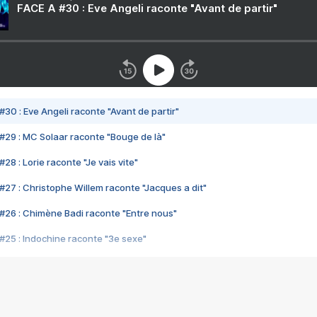
FACE A #30 : Eve Angeli raconte "Avant de partir"
#30 : Eve Angeli raconte "Avant de partir"
#29 : MC Solaar raconte "Bouge de là"
28 : Lorie raconte "Je vais vite"
#27 : Christophe Willem raconte "Jacques a dit"
#26 : Chimène Badi raconte "Entre nous"
#25 : Indochine raconte "3e sexe"
#24 : Zaho raconte "C'est chelou"
#23 : Patrick Bruel raconte "Au café des délices"
#22 : Kyo raconte "Le chemin"