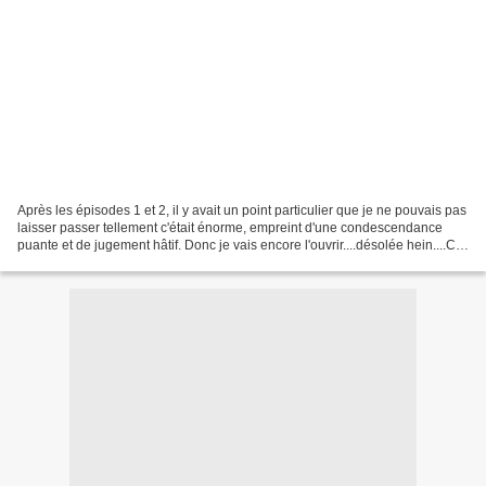
Après les épisodes 1 et 2, il y avait un point particulier que je ne pouvais pas
laisser passer tellement c'était énorme, empreint d'une condescendance
puante et de jugement hâtif. Donc je vais encore l'ouvrir....désolée hein....Car
oui, le texte de travail...