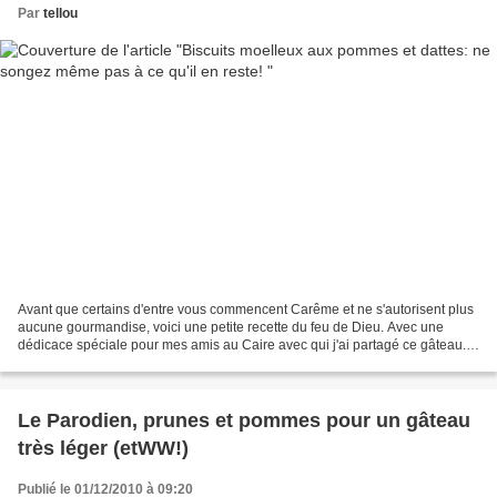
Par
tellou
Avant que certains d'entre vous commencent Carême et ne s'autorisent plus
aucune gourmandise, voici une petite recette du feu de Dieu. Avec une
dédicace spéciale pour mes amis au Caire avec qui j'ai partagé ce gâteau.
En moins d'un mois je pense que j'ai...
Le Parodien, prunes et pommes pour un gâteau
très léger (etWW!)
Publié le 01/12/2010 à 09:20