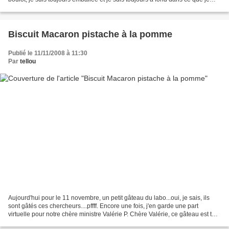
fais. Donc généralement les...
Biscuit Macaron pistache à la pomme
Publié le 11/11/2008 à 11:30
Par
tellou
Aujourd'hui pour le 11 novembre, un petit gâteau du labo...oui, je sais, ils
sont gâtés ces chercheurs....pffff. Encore une fois, j'en garde une part
virtuelle pour notre chère ministre Valérie P. Chère Valérie, ce gâteau est tout
simplement divin, léger...