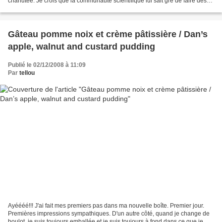
chahutée. Je crois que la communauté scientifique lui sait gré de faire des
efforts pour réformer le mammouth...
Gâteau pomme noix et crème pâtissière / Dan’s
apple, walnut and custard pudding
Publié le 02/12/2008 à 11:09
Par
tellou
Ayéééé!!! J'ai fait mes premiers pas dans ma nouvelle boîte. Premier jour.
Premières impressions sympathiques. D'un autre côté, quand je change de
boulot, je suis toujours emballée et je suis toujours à fond dans ce que je