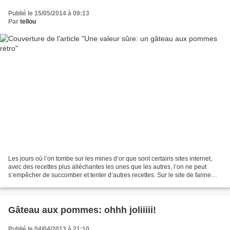
Publié le 15/05/2014 à 09:13
Par
tellou
Les jours où l’on tombe sur les mines d’or que sont certains sites internet,
avec des recettes plus alléchantes les unes que les autres, l’on ne peut
s’empêcher de succomber et tenter d’autres recettes. Sur le site de farine
King Arthur Flour, j’ai trouvé...
Gâteau aux pommes: ohhh joliiiii!
Publié le 04/04/2013 à 21:10