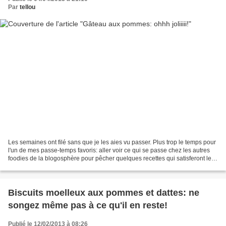
Par
tellou
Les semaines ont filé sans que je les aies vu passer. Plus trop le temps pour
l'un de mes passe-temps favoris: aller voir ce qui se passe chez les autres
foodies de la blogosphère pour pêcher quelques recettes qui satisferont les
gourmands. Ceci dit,...
Biscuits moelleux aux pommes et dattes: ne
songez même pas à ce qu'il en reste!
Publié le 12/02/2013 à 08:26