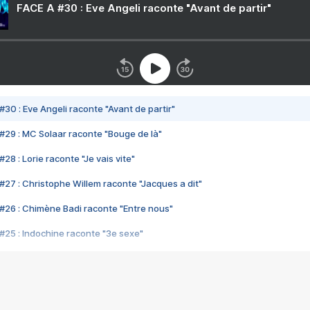
FACE A #30 : Eve Angeli raconte "Avant de partir"
#30 : Eve Angeli raconte "Avant de partir"
#29 : MC Solaar raconte "Bouge de là"
28 : Lorie raconte "Je vais vite"
#27 : Christophe Willem raconte "Jacques a dit"
#26 : Chimène Badi raconte "Entre nous"
#25 : Indochine raconte "3e sexe"
#24 : Zaho raconte "C'est chelou"
#23 : Patrick Bruel raconte "Au café des délices"
#22 : Kyo raconte "Le chemin"