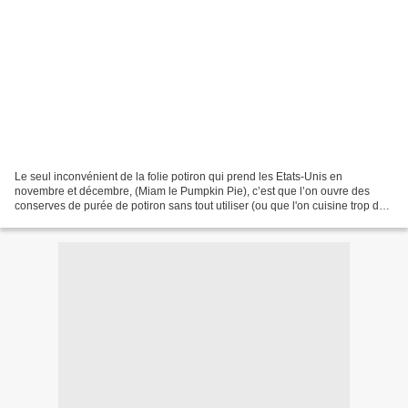
Le seul inconvénient de la folie potiron qui prend les Etats-Unis en
novembre et décembre, (Miam le Pumpkin Pie), c’est que l’on ouvre des
conserves de purée de potiron sans tout utiliser (ou que l'on cuisine trop de
purée de potiron pour les plus courageux)....