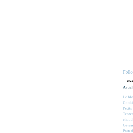
Foll
Articl
Le bl
Cookie
Petits
Tenter
chaud
Gâteau
Pain d