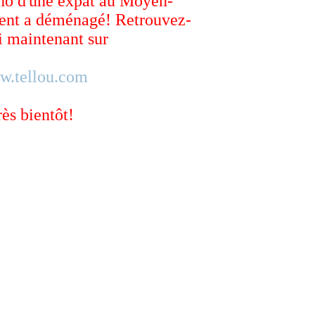
ho d'une expat au Moyen-
ent a déménagé! Retrouvez-
 maintenant sur
w.tellou.com
rès bientôt!