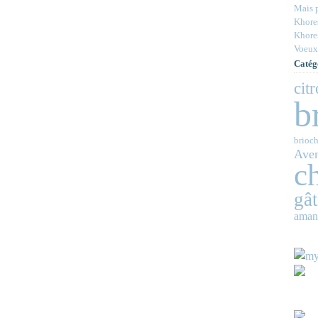
Mais p
Khores
Khores
Voeux
Catég
cit
b
brioch
Ave
c
gâ
aman