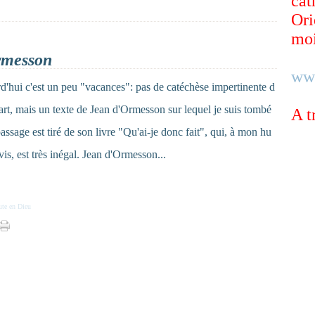
cat
Ori
moi
rmesson
ww
d'hui c'est un peu "vacances": pas de catéchèse impertinente d
art, mais un texte de Jean d'Ormesson sur lequel je suis tombé
A t
assage est tiré de son livre "Qu'ai-je donc fait", qui, à mon hu
is, est très inégal. Jean d'Ormesson...
ute en Dieu