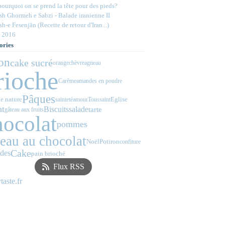
ourquoi on se prend la tête pour des pieds?
h Ghormeh e Sabzi - Balade iranienne II
h-e Fesenjān (Recette de retour d'Iran...)
 2016
ories
ron
cake sucré
orange
chèvre
agneau
rioche
Carême
amandes en poudre
Pâques
e nature
Eglise
sainteté
amour
Toussaint
nt
Biscuits
salade
tarte
gâteau aux fruits
hocolat
pommes
teau au chocolat
Noël
Potiron
confiture
Cake
des
pain brioché
Flux RSS