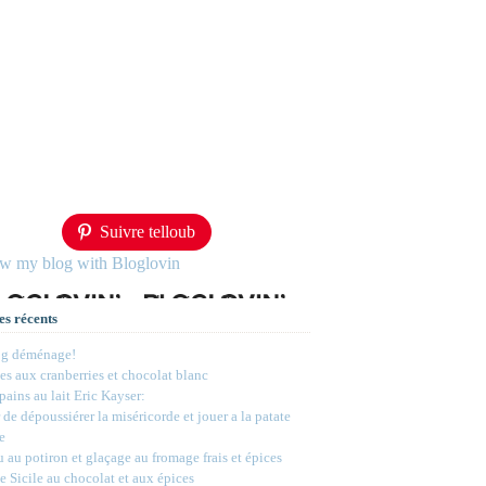
Suivre telloub
ow my blog with Bloglovin
es récents
og déménage!
s aux cranberries et chocolat blanc
 pains au lait Eric Kayser:
 de dépoussiérer la miséricorde et jouer a la patate
e
 au potiron et glaçage au fromage frais et épices
e Sicile au chocolat et aux épices