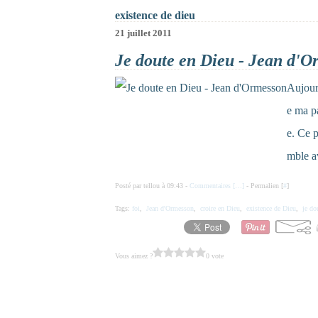
existence de dieu
21 juillet 2011
Je doute en Dieu - Jean d'O
Aujour
e ma p
e. Ce p
mble av
Posté par tellou à 09:43 -
Commentaires [
…
]
- Permalien [
#
]
Tags:
foi
,
Jean d'Ormesson
,
croire en Dieu
,
existence de Dieu
,
je do
Vous aimez ?
0 vote