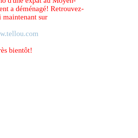
ho d'une expat au Moyen-
ent a déménagé! Retrouvez-
 maintenant sur
w.tellou.com
rès bientôt!