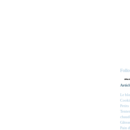
Foll
Articl
Le bl
Cookie
Petits
Tenter
chaud
Gâteau
Pain d