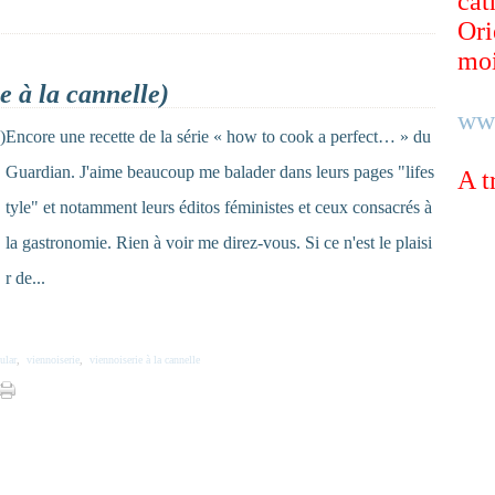
cat
Ori
moi
 à la cannelle)
ww
Encore une recette de la série « how to cook a perfect… » du
Guardian. J'aime beaucoup me balader dans leurs pages "lifes
A t
tyle" et notamment leurs éditos féministes et ceux consacrés à
la gastronomie. Rien à voir me direz-vous. Si ce n'est le plaisi
r de...
ular
,
viennoiserie
,
viennoiserie à la cannelle