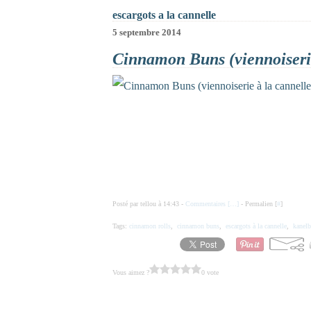
escargots a la cannelle
5 septembre 2014
Cinnamon Buns (viennoiserie
Posté par tellou à 14:43 -
Commentaires [
…
]
- Permalien [
#
]
Tags:
cinnamon rolls
,
cinnamon buns
,
escargots à la cannelle
,
kanelb
Vous aimez ?
0 vote