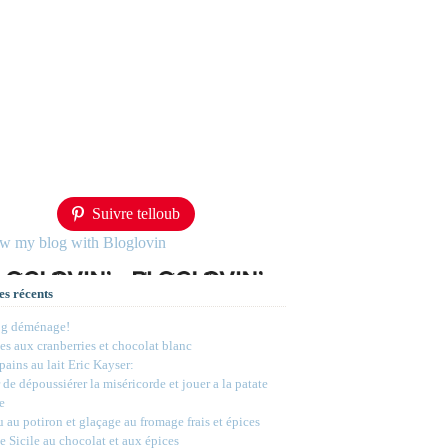
Suivre telloub
ow my blog with Bloglovin
es récents
og déménage!
s aux cranberries et chocolat blanc
 pains au lait Eric Kayser:
 de dépoussiérer la miséricorde et jouer a la patate
e
 au potiron et glaçage au fromage frais et épices
e Sicile au chocolat et aux épices