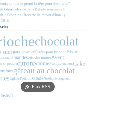
ourquoi on se prend la tête pour des pieds?
h Ghormeh e Sabzi - Balade iranienne II
h-e Fesenjān (Recette de retour d'Iran...)
 2016
ories
rioche
chocolat
 sucré
Biscuits
pain brioché
orange
sainteté
Carême
Avent
amandes
brioche nature
oussaint
citron
Cake
pommes
s en poudre
confiture
amour
gâteau au chocolat
aux fruits
ues
salade
Eglise
Potiron
Noël
chèvre
agneau
Flux RSS