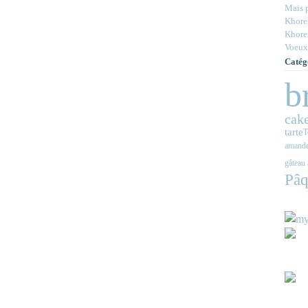
Mais p
Khores
Khores
Voeux
Catég
b
cake
tarte
T
amande
gâteau 
Pâq