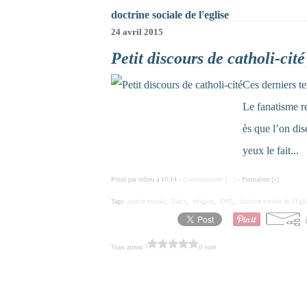
doctrine sociale de l'eglise
24 avril 2015
Petit discours de catholi-cité
Ces derniers te
Le fanatisme re
ès que l’on dis
yeux le fait...
Posté par tellou à 10:14 -
Commentaires [
…
]
- Permalien [
#
]
Tags:
justice sociale
,
Laïcs
,
religion
,
DSE
,
doctrine sociale de l'Egl
Vous aimez ?
0 vote