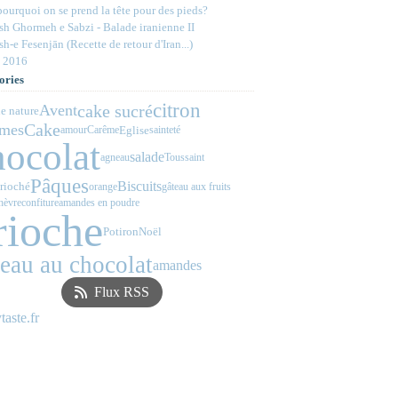
ourquoi on se prend la tête pour des pieds?
h Ghormeh e Sabzi - Balade iranienne II
h-e Fesenjān (Recette de retour d'Iran...)
 2016
ories
citron
cake sucré
Avent
e nature
Cake
mes
Eglise
amour
Carême
sainteté
hocolat
salade
agneau
Toussaint
Pâques
Biscuits
rioché
orange
gâteau aux fruits
hèvre
confiture
amandes en poudre
rioche
Potiron
Noël
teau au chocolat
amandes
Flux RSS