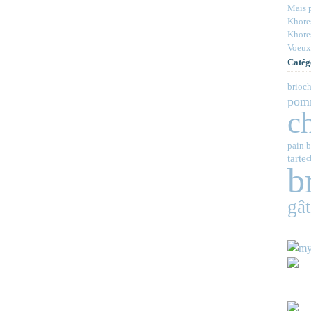
Mais p
Khores
Khores
Voeux
Catég
brioch
pom
c
pain b
tarte
c
b
gâ