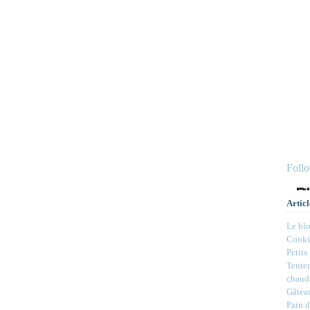
Foll
Articl
Le bl
Cookie
Petits
Tenter
chaud
Gâteau
Pain d