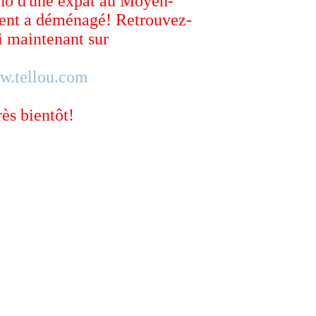
ho d'une expat au Moyen-
ent a déménagé! Retrouvez-
 maintenant sur
w.tellou.com
rès bientôt!