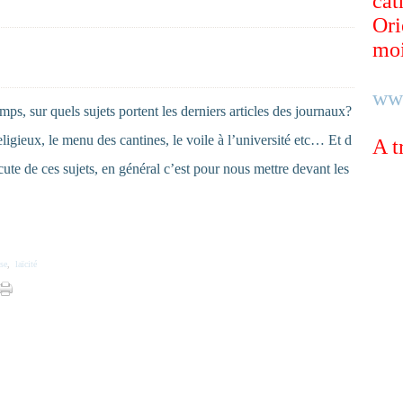
cat
Ori
moi
ww
mps, sur quels sujets portent les derniers articles des journaux?
ligieux, le menu des cantines, le voile à l’université etc… Et d
A t
cute de ces sujets, en général c’est pour nous mettre devant les
ise
,
laïcité