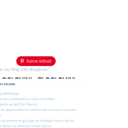
Suivre telloub
ow my blog with Bloglovin
es récents
og déménage!
s aux cranberries et chocolat blanc
 pains au lait Eric Kayser:
 de dépoussiérer la miséricorde et jouer a la patate
e
 au potiron et glaçage au fromage frais et épices
e Sicile au chocolat et aux épices