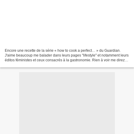
Encore une recette de la série « how to cook a perfect… » du Guardian.
J'aime beaucoup me balader dans leurs pages "lifestyle" et notamment leurs
éditos féministes et ceux consacrés à la gastronomie. Rien à voir me direz-
vous. Si ce n'est le plaisir de...