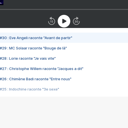
#30 : Eve Angeli raconte "Avant de partir"
#29 : MC Solaar raconte "Bouge de là"
28 : Lorie raconte "Je vais vite"
#27 : Christophe Willem raconte "Jacques a dit"
#26 : Chimène Badi raconte "Entre nous"
#25 : Indochine raconte "3e sexe"
#24 : Zaho raconte "C'est chelou"
#23 : Patrick Bruel raconte "Au café des délices"
#22 : Kyo raconte "Le chemin"