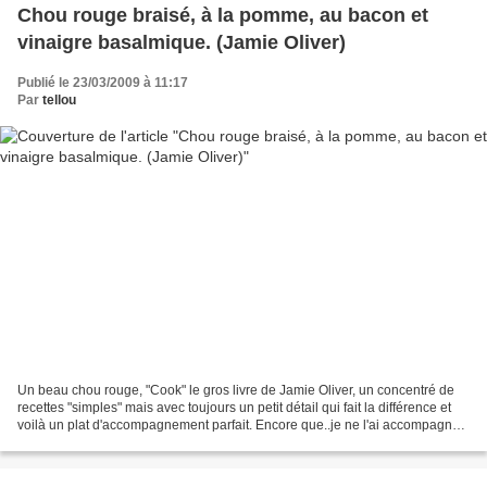
Chou rouge braisé, à la pomme, au bacon et
vinaigre basalmique. (Jamie Oliver)
Publié le 23/03/2009 à 11:17
Par
tellou
Un beau chou rouge, "Cook" le gros livre de Jamie Oliver, un concentré de
recettes "simples" mais avec toujours un petit détail qui fait la différence et
voilà un plat d'accompagnement parfait. Encore que..je ne l'ai accompagné
de rien et il a fait le...