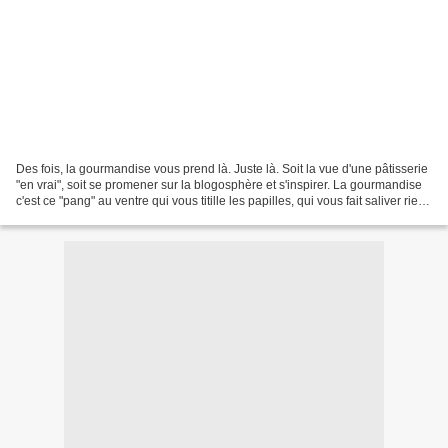
Des fois, la gourmandise vous prend là. Juste là. Soit la vue d'une pâtisserie
"en vrai", soit se promener sur la blogosphère et s'inspirer. La gourmandise
c'est ce "pang" au ventre qui vous titille les papilles, qui vous fait saliver rien
qu'en imaginant...