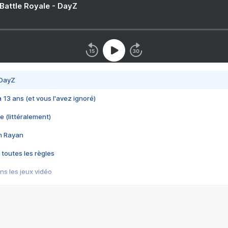
 Battle Royale - DayZ
 DayZ
 a 13 ans (et vous l'avez ignoré)
e (littéralement)
im Rayan
 toutes les règles
s les jeux vidéo
us choquant de Rockstar ? - Le scandale BULLY
e plus moche de Steam
du RÊVE tourne au CAUCHEMAR