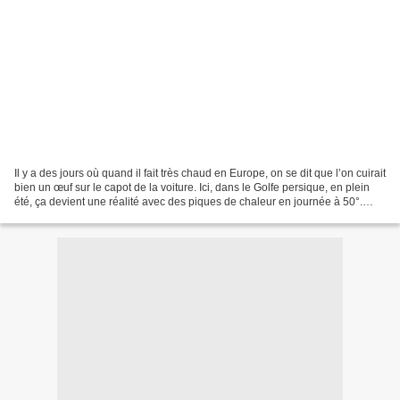
Il y a des jours où quand il fait très chaud en Europe, on se dit que l’on cuirait
bien un œuf sur le capot de la voiture. Ici, dans le Golfe persique, en plein
été, ça devient une réalité avec des piques de chaleur en journée à 50°.
Dans le journal local...