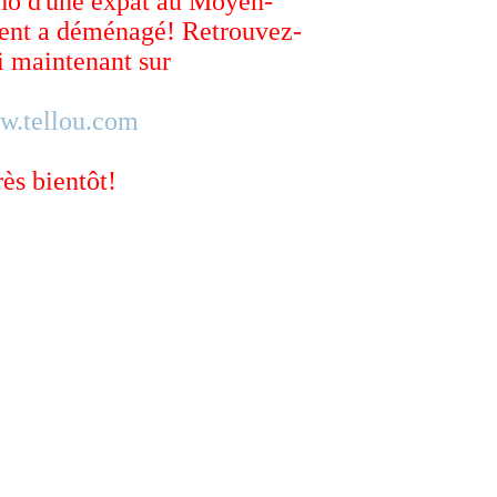
ho d'une expat au Moyen-
ent a déménagé! Retrouvez-
 maintenant sur
w.tellou.com
rès bientôt!