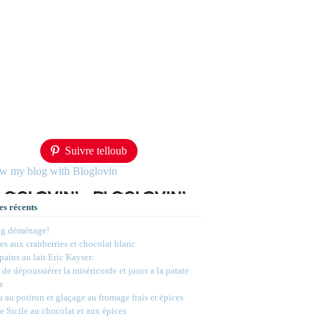
Suivre telloub
ow my blog with Bloglovin
es récents
og déménage!
s aux cranberries et chocolat blanc
 pains au lait Eric Kayser:
 de dépoussiérer la miséricorde et jouer a la patate
e
 au potiron et glaçage au fromage frais et épices
e Sicile au chocolat et aux épices