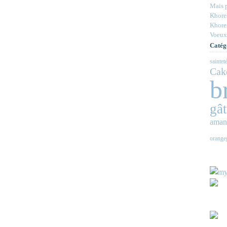
Mais p
Khores
Khores
Voeux
Catég
saintet
Cak
b
gâ
aman
orange