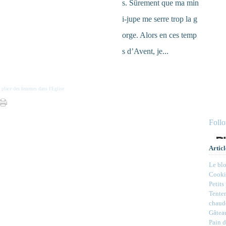
s. Sûrement que ma min
i-jupe me serre trop la g
orge. Alors en ces temp
s d’Avent, je...
,
place des femmes dans l'Eglise
Foll
Articl
Le bl
Cookie
Petits
Tenter
chaud
Gâteau
Pain d