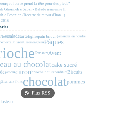
ourquoi on se prend la tête pour des pieds?
h Ghormeh e Sabzi - Balade iranienne II
h-e Fesenjān (Recette de retour d'Iran...)
 2016
ories
salade
tarte
Noël
Eglise
pain brioché
é
amandes en poudre
Pâques
e
Potiron
chèvre
Carême
agneau
rioche
Avent
Toussaint
teau au chocolat
cake sucré
citron
des
Biscuits
brioche nature
amour
confiture
chocolat
pommes
gâteau aux fruits
Flux RSS