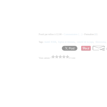
Posté par tellou à 12:00 -
Commentaires [
…
]
- Permalien [
#
]
Tags:
André XXIII
,
Eglise et femmes
,
comité de la jupe
,
féminisme
Vous aimez ?
0 vote