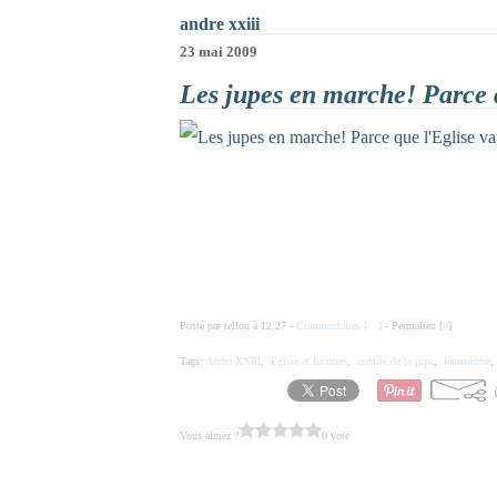
andre xxiii
23 mai 2009
Les jupes en marche! Parce q
Posté par tellou à 12:27 -
Commentaires [
…
]
- Permalien [
#
]
Tags:
André XXIII
,
Eglise et femmes
,
comité de la jupe
,
féminisme
Vous aimez ?
0 vote