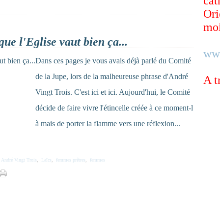
cat
Ori
moi
ue l'Eglise vaut bien ça...
ww
Dans ces pages je vous avais déjà parlé du Comité
de la Jupe, lors de la malheureuse phrase d'André
A t
Vingt Trois. C'est ici et ici. Aujourd'hui, le Comité
décide de faire vivre l'étincelle créée à ce moment-l
à mais de porter la flamme vers une réflexion...
,
André Vingt Trois
,
Laïcs
,
femmes prêtres
,
femmes