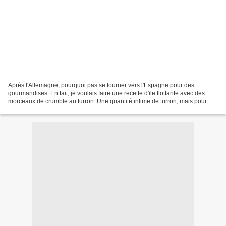
Après l'Allemagne, pourquoi pas se tourner vers l'Espagne pour des
gourmandises. En fait, je voulais faire une recette d'ile flottante avec des
morceaux de crumble au turron. Une quantité infime de turron, mais pour
laquelle, je me suis quand même lancée...