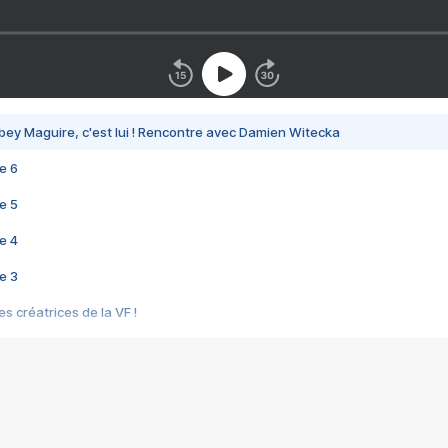
bey Maguire, c'est lui ! Rencontre avec Damien Witecka
e 6
e 5
e 4
e 3
s créatrices de la VF !
e 2
e 1
e Mektoub My Love arrive enfin ! Rencontre avec Shaïn Boumedine et Sal