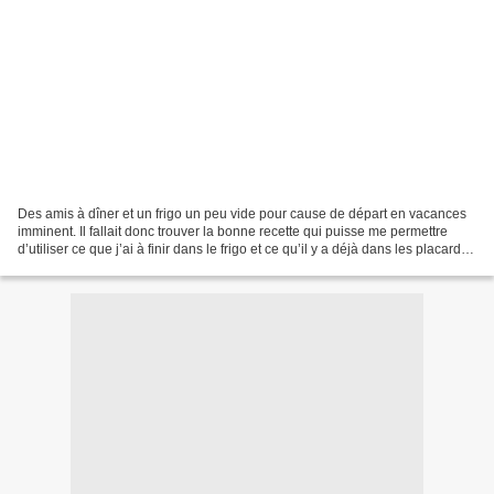
Des amis à dîner et un frigo un peu vide pour cause de départ en vacances
imminent. Il fallait donc trouver la bonne recette qui puisse me permettre
d’utiliser ce que j’ai à finir dans le frigo et ce qu’il y a déjà dans les placards
et ne laisse pas trop...