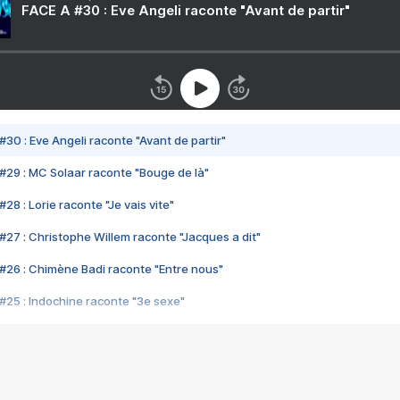
FACE A #30 : Eve Angeli raconte "Avant de partir"
#30 : Eve Angeli raconte "Avant de partir"
#29 : MC Solaar raconte "Bouge de là"
28 : Lorie raconte "Je vais vite"
#27 : Christophe Willem raconte "Jacques a dit"
#26 : Chimène Badi raconte "Entre nous"
#25 : Indochine raconte "3e sexe"
#24 : Zaho raconte "C'est chelou"
#23 : Patrick Bruel raconte "Au café des délices"
#22 : Kyo raconte "Le chemin"