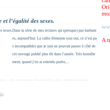
cat
Ori
moi
 et l’égalité des sexes.
ww
Dans la série de mes lectures spi (presque) pas barbant
es, aujourd'hui: La catho féministe (oui oui, ce n’est pa
A t
s incompatible) que je suis ne pouvait passer à côté de
cet ouvrage publié plus tôt dans l’année. Très honnête
ment, quand j’en ai entendu parler,...
ablis
,
Le déni
,
Maud Amandier
,
féminisme chrétien
,
prêtres
,
théologie de la sexualité
,