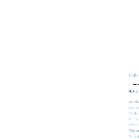
Foll
Articl
Le bl
Cookie
Petits
Tenter
chaud
Gâteau
Pain d