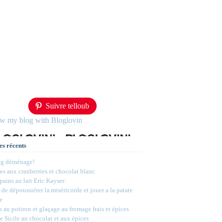
Suivre telloub
ow my blog with Bloglovin
es récents
og déménage!
s aux cranberries et chocolat blanc
 pains au lait Eric Kayser:
 de dépoussiérer la miséricorde et jouer a la patate
e
 au potiron et glaçage au fromage frais et épices
e Sicile au chocolat et aux épices