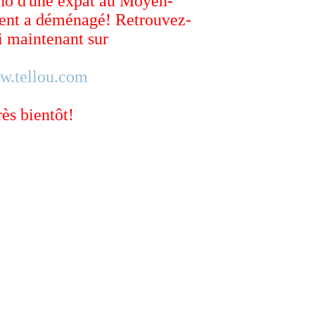
ho d'une expat au Moyen-
ent a déménagé! Retrouvez-
 maintenant sur
w.tellou.com
rès bientôt!