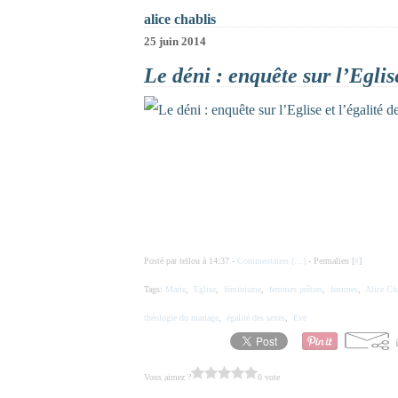
alice chablis
25 juin 2014
Le déni : enquête sur l’Eglise
Posté par tellou à 14:37 -
Commentaires [
…
]
- Permalien [
#
]
Tags:
Marie
,
Eglise
,
féminisme
,
femmes prêtres
,
femmes
,
Alice Ch
théologie du mariage
,
égalité des sexes
,
Eve
Vous aimez ?
0 vote