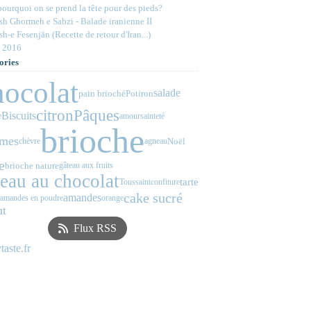
ourquoi on se prend la tête pour des pieds?
h Ghormeh e Sabzi - Balade iranienne II
h-e Fesenjān (Recette de retour d'Iran...)
 2016
ories
hocolat
salade
pain brioché
Potiron
citron
Pâques
Biscuits
e
amour
sainteté
brioche
mes
Noël
chèvre
agneau
e
brioche nature
gâteau aux fruits
teau au chocolat
tarte
Toussaint
confiture
cake sucré
amandes
amandes en poudre
orange
nt
Flux RSS