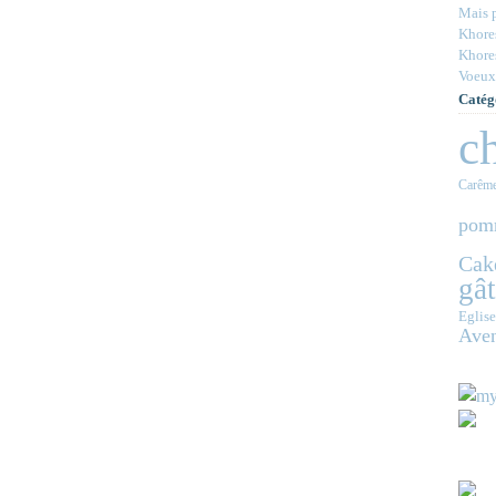
Mais p
Khores
Khores
Voeux
Catég
c
Carêm
pom
Cak
gâ
Eglise
Ave