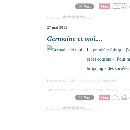
Vous aimez ?
0 vote
27 mai 2015
Germaine et moi....
La première fois que j’
et les cousins ». Pour me
hropologie des société
Posté par tellou à 17:30 -
Commentaires [
…
]
- Permalien [
#
]
Tags:
Germaine Tillion
,
Le Harem et les cousins
,
Panthéon
,
Résista
Vous aimez ?
0 vote