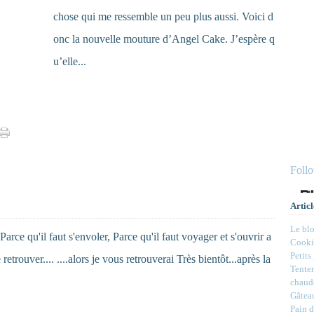
chose qui me ressemble un peu plus aussi. Voici d
onc la nouvelle mouture d’Angel Cake. J’espère q
u’elle...
Foll
Articl
Le bl
 Parce qu'il faut s'envoler, Parce qu'il faut voyager et s'ouvrir a
Cookie
Petits
retrouver.... ....alors je vous retrouverai Très bientôt...après la
Tenter
chaud
Gâteau
Pain d