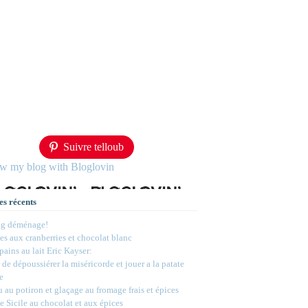
Suivre telloub
ow my blog with Bloglovin
es récents
og déménage!
s aux cranberries et chocolat blanc
 pains au lait Eric Kayser:
 de dépoussiérer la miséricorde et jouer a la patate
e
 au potiron et glaçage au fromage frais et épices
e Sicile au chocolat et aux épices