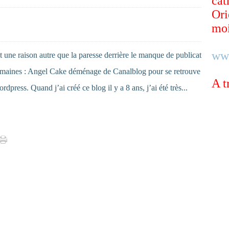
cat
Ori
moi
ww
it une raison autre que la paresse derrière le manque de publicat
semaines : Angel Cake déménage de Canalblog pour se retrouve
A t
dpress. Quand j’ai créé ce blog il y a 8 ans, j’ai été très...