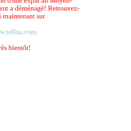
ho d'une expat au Moyen-
ent a déménagé! Retrouvez-
 maintenant sur
w.tellou.com
rès bientôt!