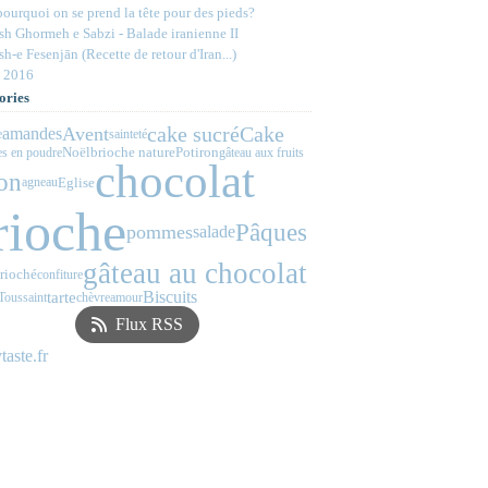
ourquoi on se prend la tête pour des pieds?
h Ghormeh e Sabzi - Balade iranienne II
h-e Fesenjān (Recette de retour d'Iran...)
 2016
ories
cake sucré
Cake
Avent
amandes
e
sainteté
Noël
brioche nature
Potiron
s en poudre
gâteau aux fruits
chocolat
ron
Eglise
agneau
rioche
Pâques
pommes
salade
gâteau au chocolat
rioché
confiture
Biscuits
tarte
Toussaint
chèvre
amour
Flux RSS