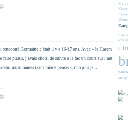
Mais p
Khores
Khores
Voeux
Catég
Carêm
amande
cit
ai rencontré Germaine c’était il y a 16-17 ans. Avec « le Harem
b
 faire plaisir, j’avais choisi de suivre a la fac un cours sur l’ant
s arabo-musulmanes (sans même penser qu’un jour je...
pain b
orange
nce