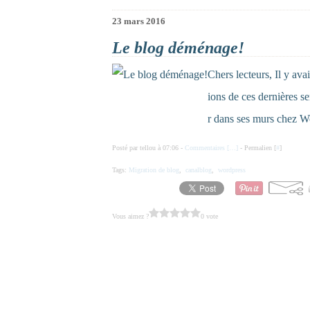
23 mars 2016
Le blog déménage!
Chers lecteurs, Il y ava
ions de ces dernières 
r dans ses murs chez Wor
Posté par tellou à 07:06 -
Commentaires [
…
]
- Permalien [
#
]
Tags:
Migration de blog
,
canalblog
,
wordpress
Vous aimez ?
0 vote