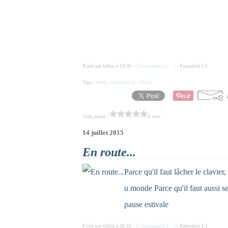
Posté par tellou à 10:30 -
Commentaires [
…
]
- Permalien [
#
]
Tags:
Avent
,
calendrier de l'Avent
Vous aimez ?
0 vote
14 juillet 2015
En route...
Parce qu'il faut lâcher le clavier,
u monde Parce qu'il faut aussi se 
pause estivale
Posté par tellou à 20:53 -
Commentaires [
…
]
- Permalien [
#
]