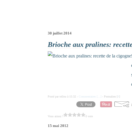
30 juillet 2014
Brioche aux pralines: recett
Posté par tellou à 15:32 -
Commentaires [
…
]
- Permalien [
#
]
Vous aimez ?
0 vote
15 mai 2012