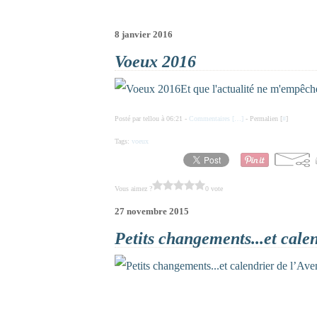
8 janvier 2016
Voeux 2016
Et que l'actualité ne m'empêch
Posté par tellou à 06:21 -
Commentaires [
…
]
- Permalien [
#
]
Tags:
voeux
Vous aimez ?
0 vote
27 novembre 2015
Petits changements...et calen