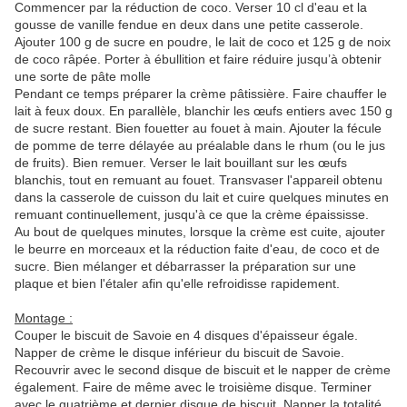
Commencer par la réduction de coco. Verser 10 cl d'eau et la
gousse de vanille fendue en deux dans une petite casserole.
Ajouter 100 g de sucre en poudre, le lait de coco et 125 g de noix
de coco râpée. Porter à ébullition et faire réduire jusqu’à obtenir
une sorte de pâte molle
Pendant ce temps préparer la crème pâtissière. Faire chauffer le
lait à feux doux. En parallèle, blanchir les œufs entiers avec 150 g
de sucre restant. Bien fouetter au fouet à main. Ajouter la fécule
de pomme de terre délayée au préalable dans le rhum (ou le jus
de fruits). Bien remuer. Verser le lait bouillant sur les œufs
blanchis, tout en remuant au fouet. Transvaser l'appareil obtenu
dans la casserole de cuisson du lait et cuire quelques minutes en
remuant continuellement, jusqu'à ce que la crème épaississe.
Au bout de quelques minutes, lorsque la crème est cuite, ajouter
le beurre en morceaux et la réduction faite d'eau, de coco et de
sucre. Bien mélanger et débarrasser la préparation sur une
plaque et bien l'étaler afin qu'elle refroidisse rapidement.
Montage :
Couper le biscuit de Savoie en 4 disques d'épaisseur égale.
Napper de crème le disque inférieur du biscuit de Savoie.
Recouvrir avec le second disque de biscuit et le napper de crème
également. Faire de même avec le troisième disque. Terminer
avec le quatrième et dernier disque de biscuit. Napper la totalité