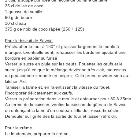
1 cuil. à soupe bombée de fécule de pomme de terre
25 cl de lait de coco
1 gousse de vanille
60 g de beurre
10 cl d'eau
375 g de noix de coco râpée (250 + 125)
Pour le biscuit de Savoie
Préchauffer le four à 180° et graisser largement le moule à
manqué. Eventuellement, rehausser les bords en ajoutant une
bordure en papier sulfurisé
Verser le sucre en pluie sur les oeufs. Fouetter les œufs et le
sucre jusqu’à ce que le mélange devienne très clair, mousseux,
un peu comme « monté en neige ». Cela prend environ 5mn au
kitchen Aid.
Tamiser la farine et, en ralentissant la vitesse du fouet,
l’incorporer délicatement aux œufs.
Verser la préparation dans le moule et enfourner pour 30 à 35mn
Au terme de la cuisson, vérifier la cuisson du gâteau de Savoie
en enfonçant la lame d'un couteau. Elle doit ressortir sèche.
Démouler sur grille dès la sortie du four et laisser refroidir.
Pour la crème
Le lendemain, préparer la crème.