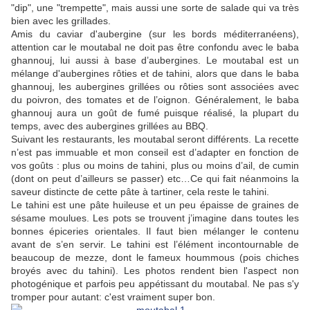
"dip", une "trempette", mais aussi une sorte de salade qui va très
bien avec les grillades.
Amis du caviar d'aubergine (sur les bords méditerranéens),
attention car le moutabal ne doit pas être confondu avec le baba
ghannouj, lui aussi à base d’aubergines. Le moutabal est un
mélange d'aubergines rôties et de tahini, alors que dans le baba
ghannouj, les aubergines grillées ou rôties sont associées avec
du poivron, des tomates et de l’oignon. Généralement, le baba
ghannouj aura un goût de fumé puisque réalisé, la plupart du
temps, avec des aubergines grillées au BBQ.
Suivant les restaurants, les moutabal seront différents. La recette
n’est pas immuable et mon conseil est d’adapter en fonction de
vos goûts : plus ou moins de tahini, plus ou moins d’ail, de cumin
(dont on peut d’ailleurs se passer) etc…Ce qui fait néanmoins la
saveur distincte de cette pâte à tartiner, cela reste le tahini.
Le tahini est une pâte huileuse et un peu épaisse de graines de
sésame moulues. Les pots se trouvent j’imagine dans toutes les
bonnes épiceries orientales. Il faut bien mélanger le contenu
avant de s’en servir. Le tahini est l’élément incontournable de
beaucoup de mezze, dont le fameux hoummous (pois chiches
broyés avec du tahini). Les photos rendent bien l'aspect non
photogénique et parfois peu appétissant du moutabal. Ne pas s'y
tromper pour autant: c'est vraiment super bon.