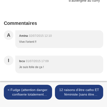
Commentaires
A
Amina
02/07/2015 12:10
Vive l'orient !!
I
Isca
01/07/2015 17:09
Je suis folle de ça !
< Fudge (attention danger:
12 raisons d’être catho ET
confiserie totalement
féministe (sans être
addictive!)
schizo...) >