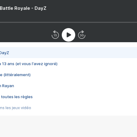
 Battle Royale - DayZ
 DayZ
 a 13 ans (et vous l'avez ignoré)
e (littéralement)
im Rayan
 toutes les règles
s les jeux vidéo
us choquant de Rockstar ? - Le scandale BULLY
e plus moche de Steam