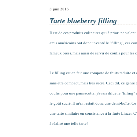
3 juin 2015
Tarte blueberry filling
Il est de ces produits culinaires qui à priori ne valen
amis américains ont donc inventé le "filling", ces com
fameux pies), mais aussi de servir de coulis pour les 
Le filling est en fait une compote de fruits réduite et
sans être compact, mais très sucré. Ceci dit, ce genr
coulis pour une pannacotta: j'avais dilué le "filling" 
le goût sucré. Il m'en restait donc une demi-boîte. C
une tarte similaire en consistance à la Tarte Linzer. C
à réalisé une telle tarte!