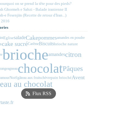
ourquoi on se prend la tête pour des pieds?
h Ghormeh e Sabzi - Balade iranienne II
h-e Fesenjān (Recette de retour d'Iran...)
 2016
ories
Cake
pommes
salade
Eglise
int
amandes en poudre
cake sucré
Biscuits
on
brioche nature
Carême
brioche
citron
amandes
re
chocolat
Pâques
range
agneau
Avent
Noël
pain brioché
é
amour
gâteau aux fruits
chèvre
teau au chocolat
Flux RSS