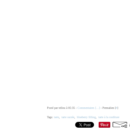
Posté par tellou à 05:35 -
Commentaires [
…
]
- Permalien [
#
]
Tags:
tarte
,
tarte sucrée
,
blueberry filling
,
tarte à la confiture