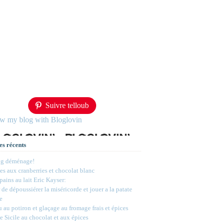
Suivre telloub
ow my blog with Bloglovin
es récents
og déménage!
s aux cranberries et chocolat blanc
 pains au lait Eric Kayser:
 de dépoussiérer la miséricorde et jouer a la patate
e
 au potiron et glaçage au fromage frais et épices
e Sicile au chocolat et aux épices