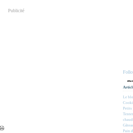
Publicité
Foll
Articl
Le bl
Cookie
Petits
Tenter
chaud
Gâteau
Pain d