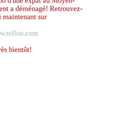
ho d'une expat au Moyen-
ent a déménagé! Retrouvez-
 maintenant sur
w.tellou.com
rès bientôt!