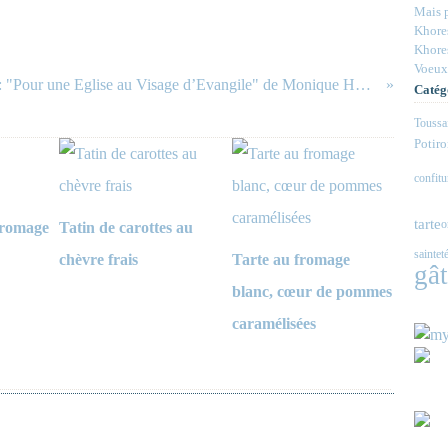
Mais p
Khores
Khores
Voeux
Dans mes lectures: "Pour une Eglise au Visage d’Evangile" de Monique Hébrard. Ca décape.
Catég
Toussa
Potir
confitu
tarte
o
fromage
Tatin de carottes au
saintet
chèvre frais
Tarte au fromage
gâ
blanc, cœur de pommes
caramélisées