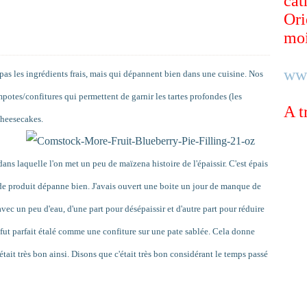
cat
Ori
moi
ww
t pas les ingrédients frais, mais qui dépannent bien dans une cuisine. Nos
potes/confitures qui permettent de garnir les tartes profondes (les
A t
cheesecakes.
 dans laquelle l'on met un peu de maïzena histoire de l'épaissir. C'est épais
e de produit dépanne bien. J'avais ouvert une boite un jour de manque de
avec un peu d'eau, d'une part pour désépaissir et d'autre part pour réduire
e fut parfait étalé comme une confiture sur une pate sablée. Cela donne
'était très bon ainsi. Disons que c'était très bon considérant le temps passé