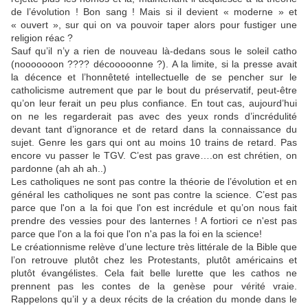
de l’évolution ! Bon sang ! Mais si il devient « moderne » et
« ouvert », sur qui on va pouvoir taper alors pour fustiger une
religion réac ?
Sauf qu’il n’y a rien de nouveau là-dedans sous le soleil catho
(nooooooon ???? décooooonne ?). A la limite, si la presse avait
la décence et l’honnêteté intellectuelle de se pencher sur le
catholicisme autrement que par le bout du préservatif, peut-être
qu’on leur ferait un peu plus confiance. En tout cas, aujourd’hui
on ne les regarderait pas avec des yeux ronds d’incrédulité
devant tant d’ignorance et de retard dans la connaissance du
sujet. Genre les gars qui ont au moins 10 trains de retard. Pas
encore vu passer le TGV. C’est pas grave….on est chrétien, on
pardonne (ah ah ah..)
Les catholiques ne sont pas contre la théorie de l’évolution et en
général les catholiques ne sont pas contre la science. C’est pas
parce que l'on a la foi que l'on est incrédule et qu’on nous fait
prendre des vessies pour des lanternes ! A fortiori ce n'est pas
parce que l'on a la foi que l'on n'a pas la foi en la science!
Le créationnisme relève d’une lecture très littérale de la Bible que
l’on retrouve plutôt chez les Protestants, plutôt américains et
plutôt évangélistes. Cela fait belle lurette que les cathos ne
prennent pas les contes de la genèse pour vérité vraie.
Rappelons qu’il y a deux récits de la création du monde dans le