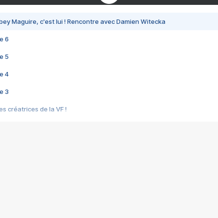
bey Maguire, c'est lui ! Rencontre avec Damien Witecka
e 6
e 5
e 4
e 3
s créatrices de la VF !
e 2
e 1
e Mektoub My Love arrive enfin ! Rencontre avec Shaïn Boumedine et Sal
i : après Toni en famille
elle réalise le bouleversant Dites lui que je l'aime
ais ! Rencontre autour de Vie privée de Rebecca Zlotowski