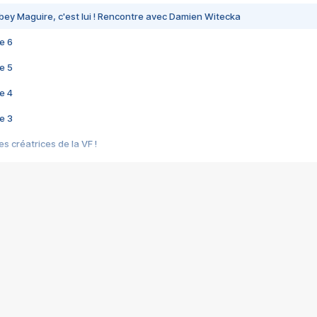
bey Maguire, c'est lui ! Rencontre avec Damien Witecka
e 6
e 5
e 4
e 3
s créatrices de la VF !
e 2
e 1
e Mektoub My Love arrive enfin ! Rencontre avec Shaïn Boumedine et Sal
i : après Toni en famille
elle réalise le bouleversant Dites lui que je l'aime
ais ! Rencontre autour de Vie privée de Rebecca Zlotowski